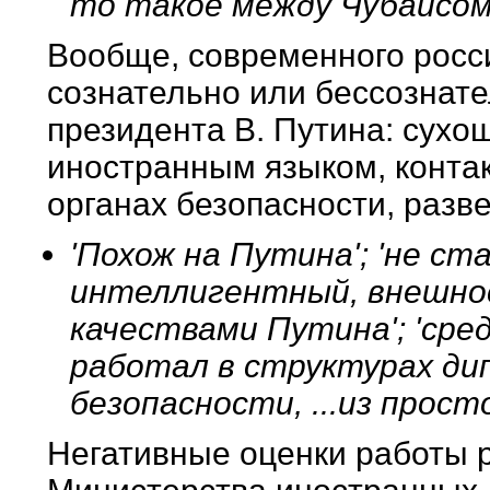
то такое между Чубайсом
Вообще, современного росси
сознательно или бессознат
президента В. Путина: сухо
иностранным языком, конта
органах безопасности, разве
'Похож на Путина'; 'не ст
интеллигентный, внешнос
качествами Путина'; 'сре
работал в структурах ди
безопасности, ...из прост
Негативные оценки работы 