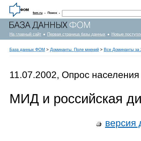
·
·
fom.ru
Поиск
На главный сайт
Первая страница базы данных
Новые поступл
База данных ФОМ
>
Доминанты. Поле мнений
>
Все Доминанты за 
11.07.2002, Опрос населения
МИД и российская д
версия 