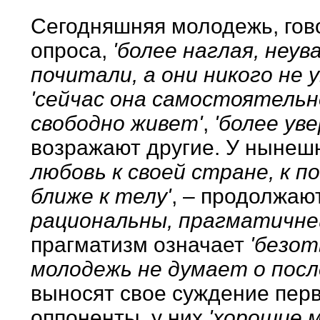
Сегодняшняя молодежь, гово
опроса,
'более наглая, неу
почитали, а они никого не 
'сейчас она самостоятель
свободно живет'
,
'более ув
возражают другие. У ныне
любовь к своей стране, к п
ближе к телу'
, – продолжаю
рациональны, прагматичне
прагматизм означает
'безот
молодежь не думает о посл
выносят свое суждение перв
оппоненты, у них
'хорошие 