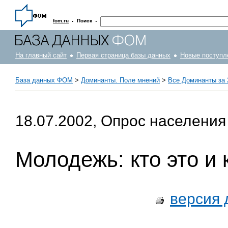
·
·
fom.ru
Поиск
На главный сайт
Первая страница базы данных
Новые поступл
База данных ФОМ
>
Доминанты. Поле мнений
>
Все Доминанты за 
18.07.2002, Опрос населения
Молодежь: кто это и 
версия 