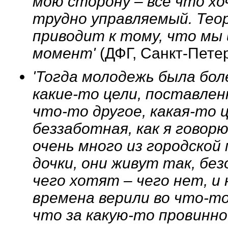
мою сторону – все что хо
трудно управляемый. Тео
приводит к тому, что мы
момент'
(ДФГ, Санкт-Петер
'Тогда молодежь была бо
какие-то цели, поставле
что-то другое, какая-то 
беззаботная, как я говор
очень много из городской
дочки, они живут так, бе
чего хотят – чего нет, и
времена верили во что-то
что за какую-то провинно