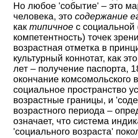
Но любое 'событие' – это м
человека, это
содержание е
как
типичное
с социальной (
компетентность) точек зрен
возрастная отметка в принц
культурный коннотат, как эт
лет – получение паспорта, 1
окончание комсомольского во
социальное пространство ус
возрастные границы, и 'соде
возрастного периода – опре
означает, что система инди
'социального возраста' пок