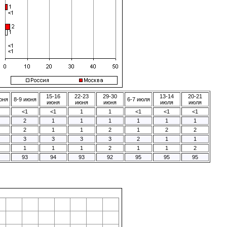
15-16
22-23
29-30
13-14
20-21
юня
8-9 июня
6-7 июля
июня
июня
июня
июля
июля
<1
<1
1
1
<1
<1
<1
2
1
1
1
1
1
1
2
1
1
2
1
2
2
3
3
3
3
2
1
1
1
1
1
2
1
1
2
93
94
93
92
95
95
95