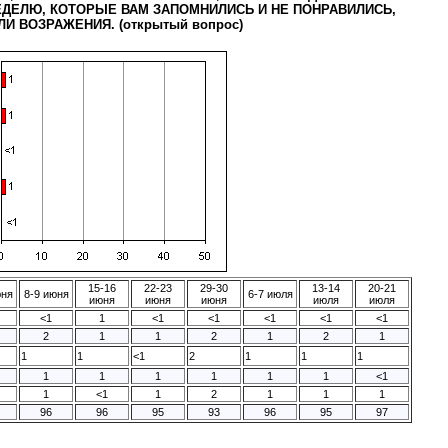
ДЕЛЮ, КОТОРЫЕ ВАМ ЗАПОМНИЛИСЬ И НЕ ПОНРАВИЛИСЬ,
И ВОЗРАЖЕНИЯ. (открытый вопрос)
15-16
22-23
29-30
13-14
20-21
юня
8-9 июня
6-7 июля
июня
июня
июня
июля
июля
<1
1
<1
<1
<1
<1
<1
2
1
1
2
1
2
1
1
1
<1
2
1
1
1
1
1
1
1
1
1
<1
1
<1
1
2
1
1
1
96
96
95
93
96
95
97