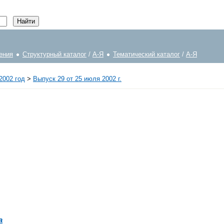
ения
Структурный каталог
/
А-Я
Тематический каталог
/
А-Я
2002 год
>
Выпуск 29 от 25 июля 2002 г.
а