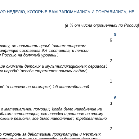
УЮ НЕДЕЛЮ, КОТОРЫЕ ВАМ ЗАПОМНИЛИСЬ И ПОНРАВИЛИСЬ, НЕ
(в % от числа опрошенных по России)
9
6
плату, не повышать цены'; 'нашим старикам
; 'инфляция составила 9% составила, и пенсии
л Россию на должный уровень'.
2
льше снимать детских и мультипликационных сериалов';
я народа'; 'всегда стремится помочь людям';
1
'; 'о налогах на иномарки'; 'об автомобильной
6
3
 о материальной помощи'; 'когда было наводнение на
роблеме затопленцев, его поездка и решение по этому
в южные регионы, где было наводнение'; 'требовательно
2
его контроль за действиями прокуратуры и местных
нистром культуры о возрождении детских фильмов';