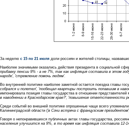
За неделю
с 15 по 21 июля
доли россиян и жителей столицы, назвавши
Наиболее значимыми оказались действия президента в социальной сфер
прибавку пенсии 9% - а не 7%, так как инфляция составила в этом год
народе', 'стремление помочь людям'
.
Во внутренней политике наиболее заметной остается поездка главы гос
собрался и полетел', 'пообещал квартиры построить попавшим в наво
импонировала позиция главы государства в отношении представителей 
в наводнении в Краснодарском крае?', 'повышение ответственности р
Среди событий во внешней политике опрошенные чаще всего упоминали 
Калининградской области (
'в Сочи встреча с французским президентом
Говоря о непонравившихся публичных актах главы государства, россия
населения улучшится на 9%, в то время как инфляция составила 12-14