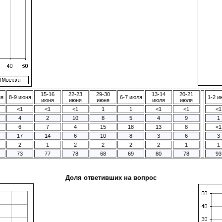
15-16
22-23
29-30
13-14
20-21
ня
8-9 июня
6-7 июля
1-2 и
июня
июня
июня
июля
июля
<1
<1
<1
1
1
<1
<1
<1
4
2
10
8
5
4
9
1
6
7
4
15
18
13
8
<1
17
14
6
10
8
3
6
3
2
1
2
2
2
2
1
1
73
77
78
68
69
80
78
93
Доля ответивших на вопрос