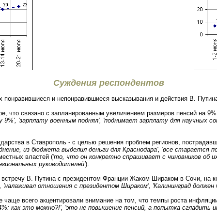
Суждения респондентов
х понравившиеся и непонравившиеся высказывания и действия В. Путин
е, что связано с запланированным увеличением размеров пенсий на 9%
у 9%', 'зарплату военным поднял', 'поднимает зарплату для научных со
ударства в Ставрополь - с целью решения проблем регионов, пострадавш
днение, из бюджета выделил деньги для Краснодара', 'все старается 
местных властей (
'то, что он конкретно спрашивает с чиновников об и
егиональных руководителей'
).
встречу В. Путина с президентом Франции Жаком Шираком в Сочи, на к
', 'налаживал отношения с президентом Шираком', 'Калининград долже
не чаще всего акцентировали внимание на том, что темпы роста инфляц
%: как это можно?!', 'это не повышение пенсий, а попытка сгладить 