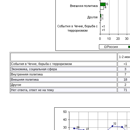
1-2 ию
События в Чечне, борьба с терроризмом
<1
Экономика, социальная сфера
3
Внутренняя политика
7
Внешняя политика
18
Другое
2
Нет ответа, ответ не на тему
71