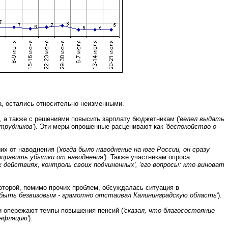
а, остались относительно неизменными.
, а также с решениями повысить зарплату бюджетникам (
'велел выдать
трудников'
). Эти меры опрошенные расценивают как
'беспокойство о
их от наводнения (
'когда было наводнение на юге России, он сразу
поправить убытки от наводнения'
). Также участникам опроса
х действиях, контроль своих подчиненных', 'его вопросы: кто виноват
оторой, помимо прочих проблем, обсуждалась ситуация в
н быть безвизовым - грамотно отстаивал Калининградскую область'
).
ии опережают темпы повышения пенсий (
'сказал, что благосостояние
инфляцию'
).