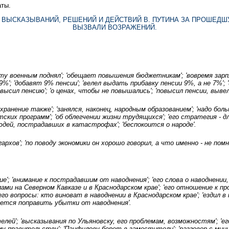
аты.
 ВЫСКАЗЫВАНИЙ, РЕШЕНИЙ И ДЕЙСТВИЙ В. ПУТИНА ЗА ПРОШЕДШ
ВЫЗВАЛИ ВОЗРАЖЕНИЙ.
ату военным поднял'; 'обещает повышения бюджетникам'; 'вовремя зар
%'; 'добавят 9% пенсии'; 'велел выдать прибавку пенсии 9%, а не 7%'
овысил пенсию'; 'о ценах, чтобы не повышались'; 'повысил пенсии, выве
хранение также'; 'занялся, наконец, народным образованием'; 'надо бо
ких программ'; 'об облегчении жизни трудящихся'; 'его стратегия - дл
дей, пострадавших в катастрофах'; 'беспокоится о народе'.
рхов'; 'по поводу экономики он хорошо говорил, а что именно - не помню
; 'внимание к пострадавшим от наводнения'; 'его слова о наводнении,
елами на Северном Кавказе и в Краснодарском крае'; 'его отношение к п
'его вопросы: кто виноват в наводнении в Краснодарском крае'; 'ездил 
рается поправить убытки от наводнения'.
ей'; 'высказывания по Ульяновску, его проблемам, возможностям'; '
ему правительству'; 'Панфилову берет в заместители'; 'разговор с ми