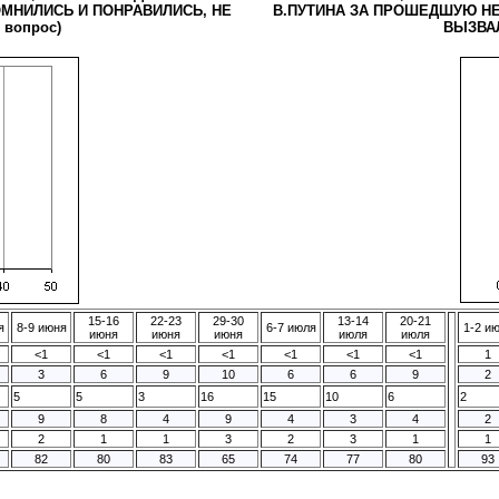
МНИЛИСЬ И ПОНРАВИЛИСЬ, НЕ
В.ПУТИНА ЗА ПРОШЕДШУЮ НЕ
вопрос)
ВЫЗВАЛ
15-16
22-23
29-30
13-14
20-21
я
8-9 июня
6-7 июля
1-2 и
июня
июня
июня
июля
июля
<1
<1
<1
<1
<1
<1
<1
1
3
6
9
10
6
6
9
2
5
5
3
16
15
10
6
2
9
8
4
9
4
3
4
2
2
1
1
3
2
3
1
1
82
80
83
65
74
77
80
93