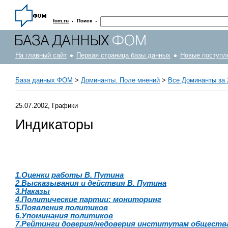
·
·
fom.ru
Поиск
На главный сайт
Первая страница базы данных
Новые поступл
База данных ФОМ
>
Доминанты. Поле мнений
>
Все Доминанты за 
25.07.2002, Графики
Индикаторы
1.Оценки работы В. Путина
2.Высказывания и действия В. Путина
3.Наказы
4.Политические партии: мониторинг
5.Появления политиков
6.Упоминания политиков
7.Рейтинги доверия/недоверия институтам обществ