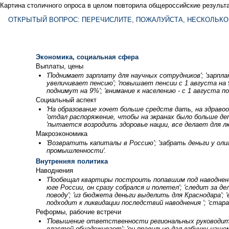
Картина столичного опроса в целом повторила общероссийские результ
ОТКРЫТЫЙ ВОПРОС: ПЕРЕЧИСЛИТЕ, ПОЖАЛУЙСТА, НЕСКОЛЬКО
Экономика, социальная сфера
Выплаты, цены
'Поднимает зарплату для научных сотрудников'; 'зарпл
увеличивает пенсию'; 'повышает пенсии с 1 августа на 9
поднимут на 9%'; 'внимание к населению - с 1 августа п
Социальный аспект
'На образование хочет больше средств дать, на здравоо
'отдал распоряжение, чтобы на экранах было больше детс
'пытается возродить здоровье нации, все делает для лю
Макроэкономика
'Возвратить капиталы в Россию'; 'забрать деньги у олига
промышленности'.
Внутренняя политика
Наводнения
'Пообещал квартиры построить попавшим под наводнение'
юге России, он сразу собрался и полетел'; 'следит за д
поводу'; 'из бюджета деньги выделить для Краснодара'; 
подходит к ликвидации последствий наводнения '; 'ста
Реформы, рабочие встречи
'Повышение ответственности региональных руководител
властей обнадеживает'; 'он правильно дал взбучку наш