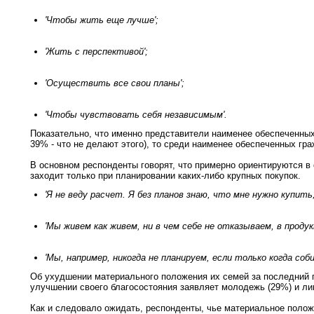
'Чтобы жить еще лучше';
'Жить с перспективой';
'Осуществить все свои планы';
'Чтобы чувствовать себя независимым'.
Показательно, что именно представители наименее обеспеченных
39% - что не делают этого), то среди наименее обеспеченных гра
В основном респонденты говорят, что примерно ориентируются в 
заходит только при планировании каких-либо крупных покупок.
'Я не веду расчет. Я без планов знаю, что мне нужно купить,
'Мы живем как живем, ни в чем себе не отказываем, в проду
'Мы, например, никогда не планируем, если только когда со
Об ухудшении материального положения их семей за последний г
улучшении своего благосостояния заявляет молодежь (29%) и ли
Как и следовало ожидать, респонденты, чье материальное полож