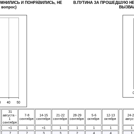
МНИЛИСЬ И ПОНРАВИЛИСЬ, НЕ
В.ПУТИНА ЗА ПРОШЕДШУЮ НЕ
вопрос)
ВЫЗВАЛ
31
августа -
7-8
14-15
21-22
28-29
5-6
12-13
24-2
1
сентября
сентября
сентября
сентября
октября
октября
авгус
сентября
<1
1
<1
1
1
1
1
1
7
7
3
3
2
4
4
1