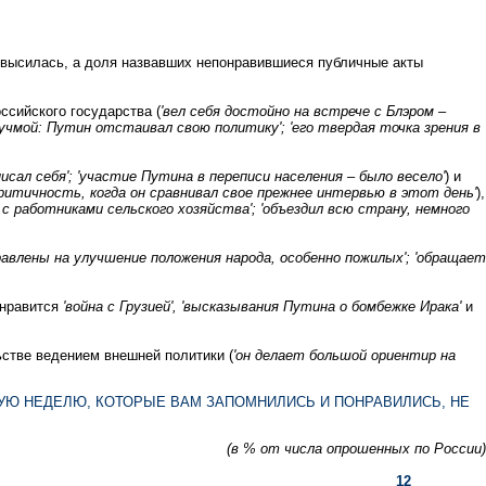
повысилась, а доля назвавших непонравившиеся публичные акты
ссийского государства (
'вел себя достойно на встрече с Блэром –
 Кучмой: Путин отстаивал свою политику'; 'его твердая точка зрения в
еписал себя'; 'участие Путина в переписи населения – было весело'
) и
окритичность, когда он сравнивал свое прежнее интервью в этот день'
),
с работниками сельского хозяйства'; 'объездил всю страну, немного
авлены на улучшение положения народа, особенно пожилых'; 'обращает
 нравится
'война с Грузией', 'высказывания Путина о бомбежке Ирака'
и
ьстве ведением внешней политики (
'он делает большой ориентир на
УЮ НЕДЕЛЮ, КОТОРЫЕ ВАМ ЗАПОМНИЛИСЬ И ПОНРАВИЛИСЬ, НЕ
(в % от числа опрошенных по России)
12