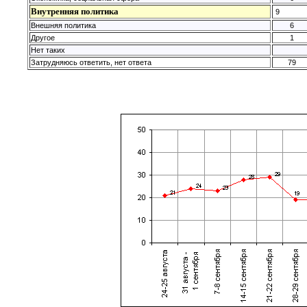
Внутренняя политика
9
Внешняя политика
6
Другое
1
Нет таких
Затрудняюсь ответить, нет ответа
79