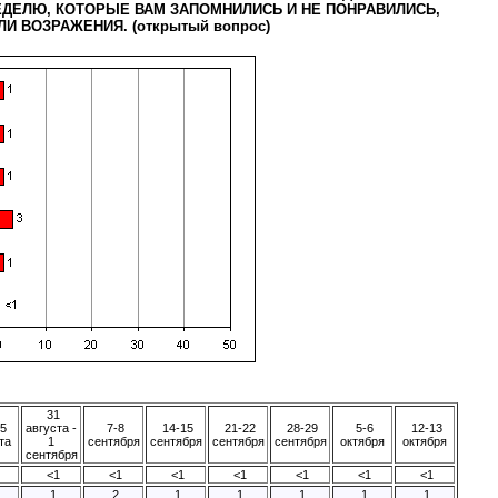
ДЕЛЮ, КОТОРЫЕ ВАМ ЗАПОМНИЛИСЬ И НЕ ПОНРАВИЛИСЬ,
И ВОЗРАЖЕНИЯ. (открытый вопрос)
31
5
августа -
7-8
14-15
21-22
28-29
5-6
12-13
та
1
сентября
сентября
сентября
сентября
октября
октября
сентября
<1
<1
<1
<1
<1
<1
<1
1
2
1
1
1
1
1