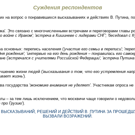
Суждения респондентов
ших на вопрос о понравившихся высказываниях и действиях В. Путина, 
ка'. Это связано с многочисленными встречами и переговорами главы ро
о войне с Ираком'; 'встреча в Кишиневе с лидерами СНГ'; 'беседовал с
а основных: перепись населения (
'участие его семьи в переписи'; 'пер
 дня рождения'; 'интервью на его день рождения – понравилась его сам
ане (
'встречался с учителями Российской Федерации'; 'встреча Путина 
учшению жизни людей (
'высказывания о том, что его устремления напр
ивает жизнь'
).
ава государства
'экономике внимания не уделяет'
. Участникам опроса не
аты – за тем лишь исключением, что москвичи чаще говорили о недовол
 про Грузию'
).
 ВЫСКАЗЫВАНИЙ, РЕШЕНИЙ И ДЕЙСТВИЙ В. ПУТИНА ЗА ПРОШЕДШ
ВЫЗВАЛИ ВОЗРАЖЕНИЙ.