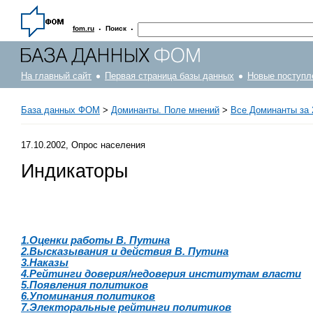
·
·
fom.ru
Поиск
На главный сайт
Первая страница базы данных
Новые поступл
База данных ФОМ
>
Доминанты. Поле мнений
>
Все Доминанты за 
17.10.2002, Опрос населения
Индикаторы
1.Оценки работы В. Путина
2.Высказывания и действия В. Путина
3.Наказы
4.Рейтинги доверия/недоверия институтам власти
5.Появления политиков
6.Упоминания политиков
7.Электоральные рейтинги политиков