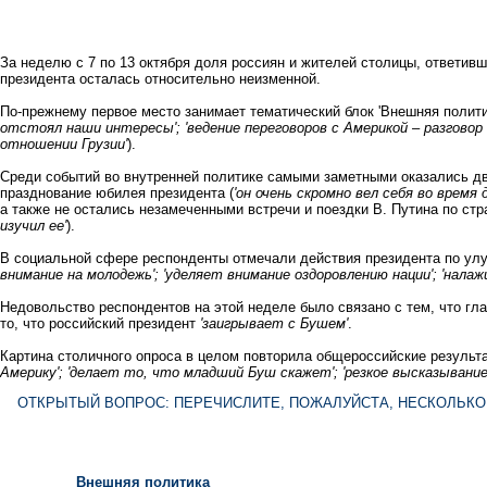
За неделю с 7 по 13 октября доля россиян и жителей столицы, ответив
президента осталась относительно неизменной.
По-прежнему первое место занимает тематический блок 'Внешняя полити
отстоял наши интересы'; 'ведение переговоров с Америкой – разговор 
отношении Грузии'
).
Среди событий во внутренней политике самыми заметными оказались дв
празднование юбилея президента (
'он очень скромно вел себя во время
а также не остались незамеченными встречи и поездки В. Путина по стр
изучил ее'
).
В социальной сфере респонденты отмечали действия президента по ул
внимание на молодежь'; 'уделяет внимание оздоровлению нации'; 'налаж
Недовольство респондентов на этой неделе было связано с тем, что гл
то, что российский президент
'заигрывает с Бушем'
.
Картина столичного опроса в целом повторила общероссийские результ
Америку'; 'делает то, что младший Буш скажет'; 'резкое высказывание
ОТКРЫТЫЙ ВОПРОС: ПЕРЕЧИСЛИТЕ, ПОЖАЛУЙСТА, НЕСКОЛЬКО
Внешняя политика