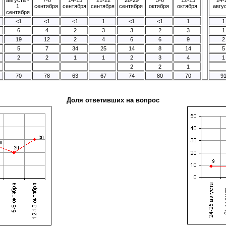
1
сентября
сентября
сентября
сентября
октября
октября
авгу
сентября
<1
<1
<1
1
<1
<1
1
1
6
4
2
3
3
2
3
1
19
12
2
4
6
6
9
2
5
7
34
25
14
8
14
5
2
2
1
1
2
3
4
1
2
2
1
70
78
63
67
74
80
70
9
Доля ответивших на вопрос