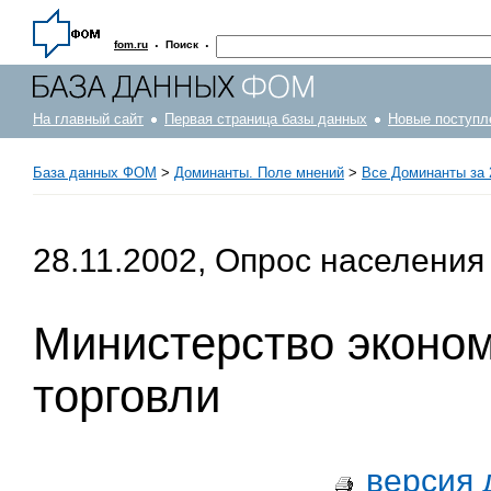
·
·
fom.ru
Поиск
На главный сайт
Первая страница базы данных
Новые поступл
База данных ФОМ
>
Доминанты. Поле мнений
>
Все Доминанты за 
28.11.2002, Опрос населения
Министерство эконом
торговли
версия 