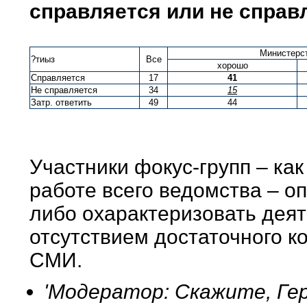
справляется или не справл
Министерст
?тиыз
Все
хорошо
Справляется
17
41
Не справляется
34
15
Затр. ответить
49
44
Участники фокус-групп – как
работе всего ведомства – о
либо охарактеризовать деят
отсутствием достаточного к
СМИ.
'Модератор: Скажите, Ге