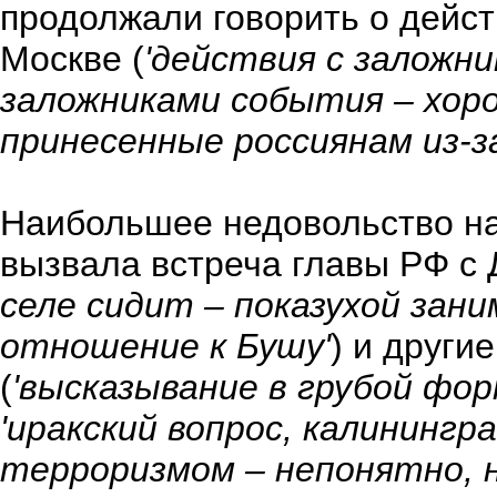
продолжали говорить о дейст
Москве (
'действия с заложник
заложниками события – хорош
принесенные россиянам из-з
Наибольшее недовольство на
вызвала встреча главы РФ с 
селе сидит – показухой зан
отношение к Бушу'
)
и други
(
'высказывание в грубой фор
'иракский вопрос, калинингра
терроризмом – непонятно, 