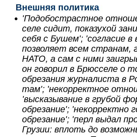
Внешняя политика
'Подобострастное отношен
селе сидит, показухой зани
себя с Бушем'; 'согласие в 
позволяет всем странам, 
НАТО, а сам с ними заигрыв
он говорил в Брюсселе о 
обрезания журналиста в Ро
там'; 'некорректное отно
'высказывание в грубой ф
обрезание'; 'некорректно 
обрезание'; 'перл выдал про
Грузии: вплоть до возможн