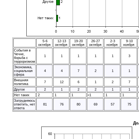
5-6
12-13
19-20
26-27
2-3
9-10
октября
октября
октября
октября
ноября
ноября
События в
Чечне,
1
1
1
1
1
3
борьба с
терроризмом
Экономика,
социальная
4
4
7
2
1
1
сфера
Внешняя
7
12
6
1
2
7
политика
Другое
2
1
2
2
1
1
Нет таких
2
1
1
<1
1
1
Затрудняюсь
ответить, нет
81
76
80
69
57
75
ответа
До