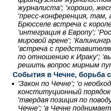
журналиста'; 'хорошо, жес
'пресс-конференция, там, г
Брюсселе встреча с короле
'интеграция в Европу'; 'Р
мировой арене'; 'Калининг
'встреча с представителя
по отношению к Ираку'; 'в
решить вопрос мирным пу
События в Чечне, борьба 
'Закон по Чечне'; 'о необ
конституционный порядок в 
'твердая позиция по повод
Чечне'; 'в Чечне поднимае