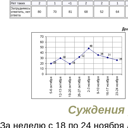
Нет таких
2
1
<1
2
2
1
Затрудняюсь
ответить, нет
80
70
81
68
52
64
ответа
До
Суждения
За неделю с 18 по 24 ноября