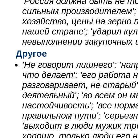
'Россия должна быть не то
сильным производителем';
хозяйство, цены на зерно п
нашей стране'; 'ударил кул
невыполнении закупочных ц
Другое
'Не говорит лишнего'; 'на
что делает'; 'его работа 
разговаривает, не старый';
деятельный'; 'во всем он 
настойчивость'; 'все норма
правильном пути'; 'серьезн
'выходит в люди мужик тре
хорошо, только люди его не