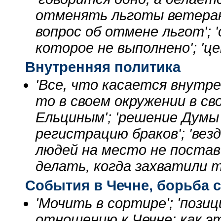
отменять льготы ветеран
вопрос об отмене льгот'; 
которое не выполнено'; 'ц
Внутренняя политика
'Все, что касается внутре
то в своем окружении в св
Ельциным'; 'решение Думы
регистрацию браков'; 'вез
людей на место не постави
делать, когда захватили 
События в Чечне, борьба 
'Мочить в сортире'; 'позиц
отношению к Чечне: как эт