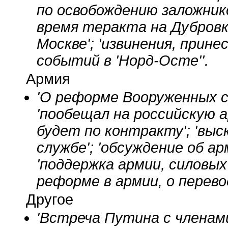
по освобождению заложнико
время теракта на Дубровке
Москве'; 'извинения, прине
событий в 'Норд-Осте''.
Армия
'О реформе Вооруженных си
'пообещал на российскую а
будет по контракту'; 'вы
службе'; 'обсуждение об ар
'поддержка армии, силовых
реформе в армии, о перево
Другое
'Встреча Путина с члена