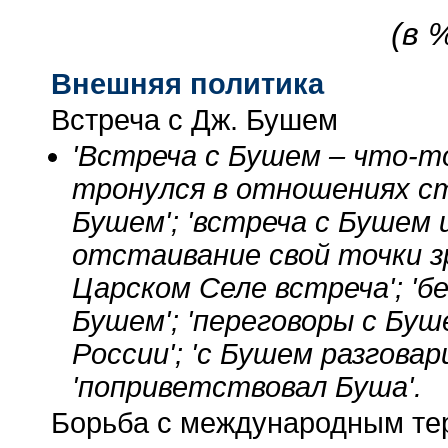
(в 
Внешняя политика
Встреча с Дж. Бушем
'Встреча с Бушем – что-т
тронулся в отношениях ст
Бушем'; 'встреча с Бушем 
отстаивание свой точки зр
Царском Селе встреча'; 'б
Бушем'; 'переговоры с Бу
России'; 'с Бушем разговар
'поприветствовал Буша'.
Борьба с международным те