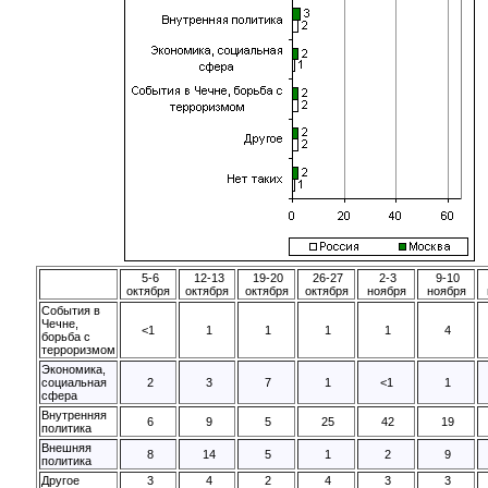
5-6
12-13
19-20
26-27
2-3
9-10
октября
октября
октября
октября
ноября
ноября
События в
Чечне,
<1
1
1
1
1
4
борьба с
терроризмом
Экономика,
социальная
2
3
7
1
<1
1
сфера
Внутренняя
6
9
5
25
42
19
политика
Внешняя
8
14
5
1
2
9
политика
Другое
3
4
2
4
3
3