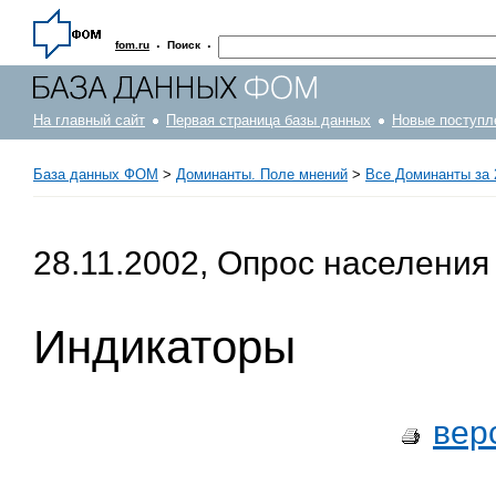
·
·
fom.ru
Поиск
На главный сайт
Первая страница базы данных
Новые поступл
База данных ФОМ
>
Доминанты. Поле мнений
>
Все Доминанты за 
28.11.2002, Опрос населения
Индикаторы
вер