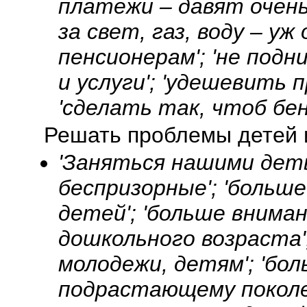
платежи – давят очень
за свет, газ, воду – уж
пенсионерам'; 'не под
и услуги'; 'удешевить 
'сделать так, чтоб бен
Решать проблемы детей 
'Заняться нашими дет
беспризорные'; 'больш
детей'; 'больше внима
дошкольного возраста'
молодежи, детям'; 'бо
подрастающему поколен