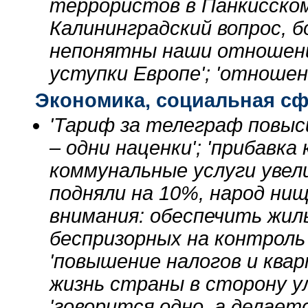
террористов в Панкисском 
Калининградский вопрос, 
непонятны наши отношения
уступки Европе'; 'отношен
Экономика, социальная с
'Тариф за телеграф повыси
– одни наценки'; 'прибавка 
коммунальные услуги увел
подняли на 10%, народ ни
внимания: обеспечить жил
беспризорных на контроль 
'повышение налогов и ква
жизнь страны в сторону у
'говорится одно, а делает