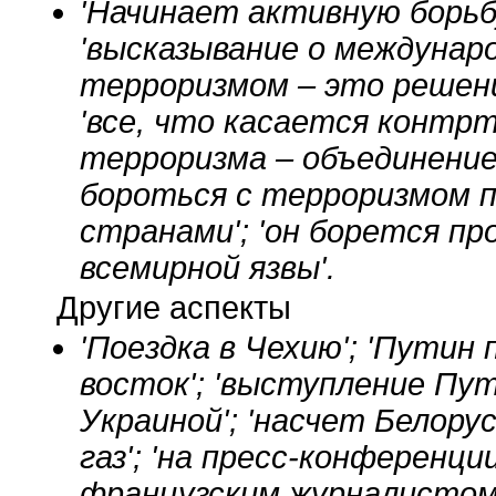
'Начинает активную борьб
'высказывание о междунаро
терроризмом – это решени
'все, что касается контрт
терроризма – объединение
бороться с терроризмом п
странами'; 'он борется п
всемирной язвы'.
Другие аспекты
'Поездка в Чехию'; 'Пути
восток'; 'выступление Пут
Украиной'; 'насчет Белору
газ'; 'на пресс-конференц
французским журналистом'