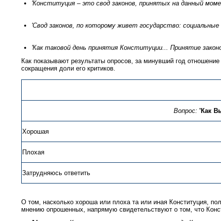
'Конституция – это свод законов, принятых на данный мом
'Свод законов, по которому живет государство: социальные
'Как таковой день принятия Конституции... Принятие законо
Как показывают результаты опросов, за минувший год отношение 
сокращения доли его критиков.
Вопрос:
'Как В
Хорошая
Плохая
Затрудняюсь ответить
О том, насколько хороша или плоха та или иная Конституция, по
мнению опрошенных, напрямую свидетельствуют о том, что Констит