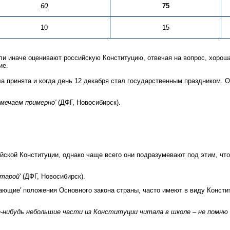
60
75
10
15
ли иначе оценивают российскую Конституцию, отвечая на вопрос, хороша
ие.
ла принята и когда день 12 декабря стал государственным праздником. 
тмечаем примерно'
(ДФГ, Новосибирск).
кой Конституции, однако чаще всего они подразумевают под этим, что 
.
старой'
(ДФГ, Новосибирск).
нающие' положения Основного закона страны, часто имеют в виду Консти
-нибудь небольшие части из Конституции читала в школе – не помню г