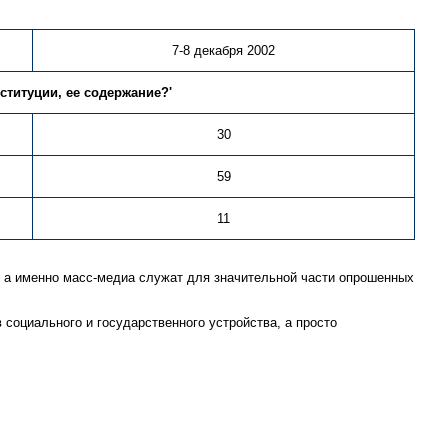
7-8 декабря 2002
ституции, ее содержание?'
30
59
11
й, а именно масс-медиа служат для значительной части опрошенных
социального и государственного устройства, а просто