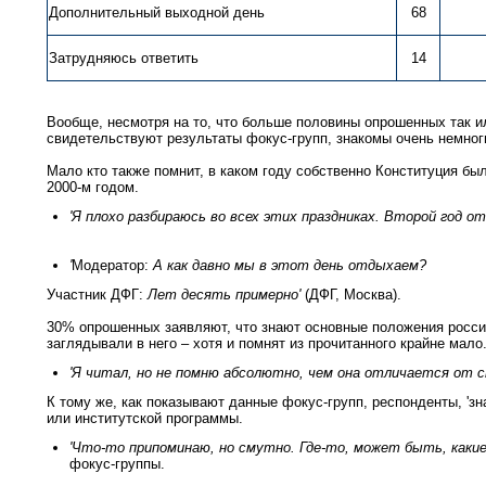
Дополнительный выходной день
68
Затрудняюсь ответить
14
Вообще, несмотря на то, что больше половины опрошенных так и
свидетельствуют результаты фокус-групп, знакомы очень немног
Мало кто также помнит, в каком году собственно Конституция бы
2000-м годом.
'Я плохо разбираюсь во всех этих праздниках. Второй год о
'
Модератор:
А как давно мы в этот день отдыхаем?
Участник ДФГ:
Лет десять примерно'
(ДФГ, Москва).
30% опрошенных заявляют, что знают основные положения российс
заглядывали в него – хотя и помнят из прочитанного крайне мало
'Я читал, но не помню абсолютно, чем она отличается от 
К тому же, как показывают данные фокус-групп, респонденты, 'з
или институтской программы.
'Что-то припоминаю, но смутно. Где-то, может быть, какие
фокус-группы.