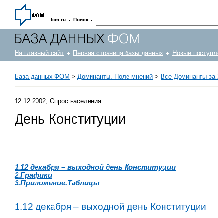
·
·
fom.ru
Поиск
На главный сайт
Первая страница базы данных
Новые поступл
База данных ФОМ
>
Доминанты. Поле мнений
>
Все Доминанты за 
12.12.2002, Опрос населения
День Конституции
1.12 декабря – выходной день Конституции
2.Графики
3.Приложение.Таблицы
1.12 декабря – выходной день Конституции