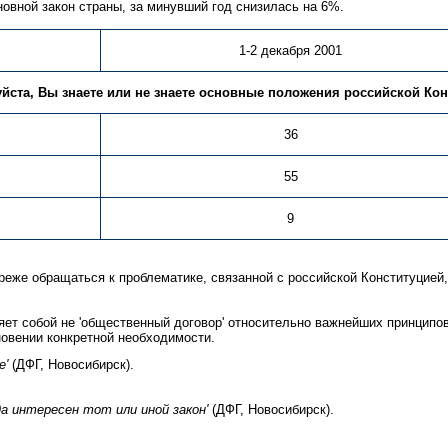
овной закон страны, за минувший год снизилась на 6%.
1-2 декабря 2001
уйста, Вы знаете или не знаете основные положения российской Кон
36
55
9
 реже обращаться к проблематике, связанной с российской Конституцие
ет собой не 'общественный договор' относительно важнейших принципов 
новении конкретной необходимости.
е'
(ДФГ, Новосибирск).
а интересен тот или иной закон'
(ДФГ, Новосибирск).