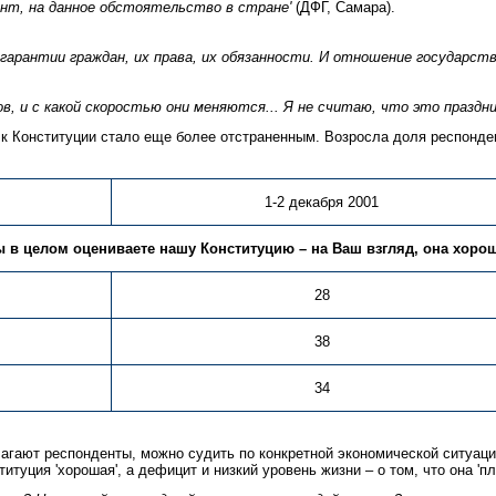
ент, на данное обстоятельство в стране'
(ДФГ, Самара).
 гарантии граждан, их права, их обязанности. И отношение государств
в, и с какой скоростью они меняются... Я не считаю, что это праздни
к Конституции стало еще более отстраненным. Возросла доля респонден
1-2 декабря 2001
ы в целом оцениваете нашу Конституцию – на Ваш взгляд, она хоро
28
38
34
лагают респонденты, можно судить по конкретной экономической ситуац
уция 'хорошая', а дефицит и низкий уровень жизни – о том, что она 'пл