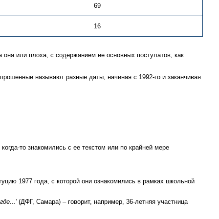
69
16
 она или плоха, с содержанием ее основных постулатов, как
Опрошенные называют разные даты, начиная с 1992-го и заканчивая
когда-то знакомились с ее текстом или по крайней мере
туцию 1977 года, с которой они ознакомились в рамках школьной
де...'
(ДФГ, Самара) – говорит, например, 36-летняя участница