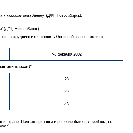
а к каждому гражданину'
(ДФГ, Новосибирск).
к'
(ДФГ, Новосибирск).
тов, затруднившихся оценить Основной закон, – за счет
7-8 декабря 2002
шая или плохая?'
28
29
43
ии в стране. Полные прилавки и решение бытовых проблем, по
охая'.