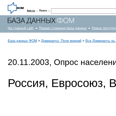
·
·
fom.ru
Поиск
На главный сайт
Первая страница базы данных
Новые поступл
База данных ФОМ
>
Доминанты. Поле мнений
>
Все Доминанты за 
20.11.2003, Опрос населен
Россия, Евросоюз, 