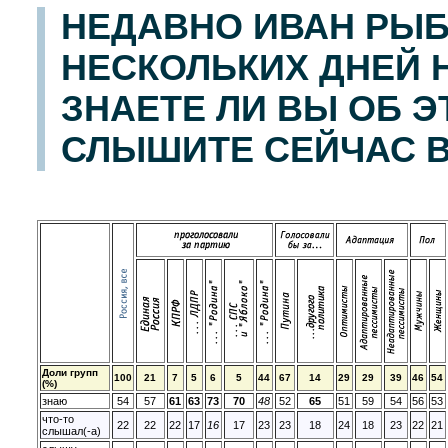
НЕДАВНО ИВАН РЫБ
НЕСКОЛЬКИХ ДНЕЙ Н
ЗНАЕТЕ ЛИ ВЫ ОБ Э
СЛЫШИТЕ СЕЙЧАС 
Доли групп
100
21
7
5
6
5
44
67
14
29
29
39
46
54
(%)
знаю
54
57
61
63
73
70
48
52
65
51
59
54
56
53
что-то
22
22
22
17
16
17
23
23
18
24
18
23
22
21
слышал(-а)