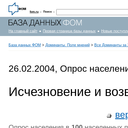
·
·
fom.ru
Поиск
На главный сайт
Первая страница базы данных
Новые поступл
База данных ФОМ
>
Доминанты. Поле мнений
>
Все Доминанты за 
26.02.2004, Опрос населен
Исчезновение и воз
ве
Опрос населения в
100
населенных п