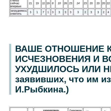
слышу
сейчас
21
19
11
19
8
10
26
23
14
23
20
20
20
22
впервые
затрудняюсь
3
1
7
1
3
3
3
3
3
2
3
3
2
4
ответить
ВАШЕ ОТНОШЕНИЕ К
ИСЧЕЗНОВЕНИЯ И В
УХУДШИЛОСЬ ИЛИ Н
заявивших, что им и
И.Рыбкина.)