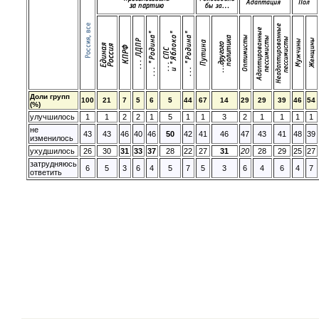
Доли групп
100
21
7
5
6
5
44
67
14
29
29
39
46
54
(%)
улучшилось
1
1
2
2
1
5
1
1
3
2
1
1
1
1
не
43
43
46
40
46
50
42
41
46
47
43
41
48
39
изменилось
ухудшилось
26
30
31
33
37
28
22
27
31
20
28
29
25
27
затрудняюсь
6
5
3
6
4
5
7
5
3
6
4
6
4
7
ответить