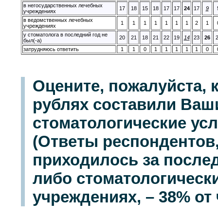
в негосударственных лечебных
17
18
15
18
17
17
24
17
9
учреждениях
в ведомственных лечебных
1
1
1
1
1
1
1
2
1
учреждениях
у стоматолога в последний год не
20
21
18
21
22
19
14
23
26
был(-а)
затрудняюсь ответить
1
1
0
1
1
1
1
1
0
Оцените, пожалуйста, 
рублях составили Ваш
стоматологические усл
(Ответы респондентов,
приходилось за послед
либо стоматологически
учреждениях, – 38% от