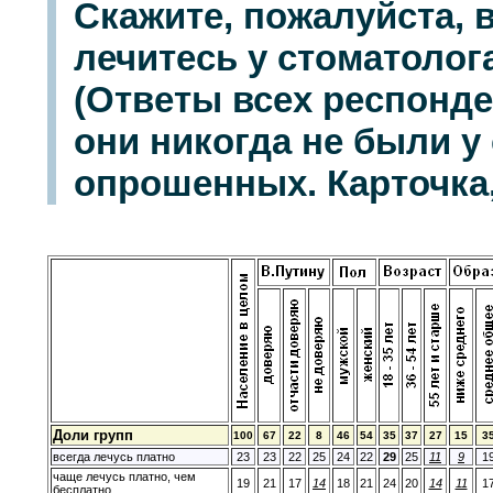
Скажите, пожалуйста,
лечитесь у стоматолог
(Ответы всех респонде
они никогда не были у 
опрошенных. Карточка,
Доли групп
100
67
22
8
46
54
35
37
27
15
3
всегда лечусь платно
23
23
22
25
24
22
29
25
11
9
1
чаще лечусь платно, чем
19
21
17
14
18
21
24
20
14
11
1
бесплатно