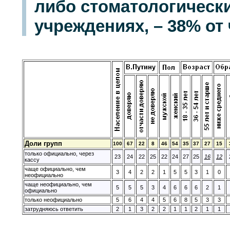
либо стоматологически
учреждениях, – 38% от
Доли групп
100
67
22
8
46
54
35
37
27
15
только официально, через
23
24
22
25
22
24
27
25
16
12
кассу
чаще официально, чем
3
4
2
2
1
5
5
3
1
0
неофициально
чаще неофициально, чем
5
5
5
3
4
6
6
6
2
1
официально
только неофициально
5
6
4
4
5
6
8
5
3
3
затрудняюсь ответить
2
1
3
2
2
1
1
2
1
1