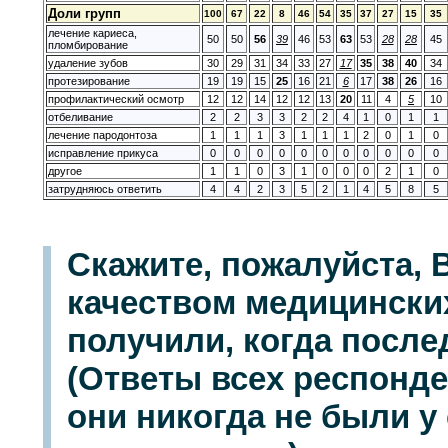
Доли групп
100
67
22
8
46
54
35
37
27
15
35
лечение кариеса,
50
50
56
39
46
53
63
53
28
28
45
пломбирование
удаление зубов
30
29
31
34
33
27
17
35
38
40
34
протезирование
19
19
15
25
16
21
6
17
38
26
16
профилактический осмотр
12
12
14
12
12
13
20
11
4
5
10
отбеливание
2
2
3
3
2
2
4
1
0
1
1
лечение пародонтоза
1
1
1
3
1
1
1
2
0
1
0
исправление прикуса
0
0
0
0
0
0
0
0
0
0
0
другое
1
1
0
3
1
0
0
0
2
1
0
затрудняюсь ответить
4
4
2
3
5
2
1
4
5
8
5
Скажите, пожалуйста,
качеством медицинских
получили, когда после
(Ответы всех респонде
они никогда не были у 