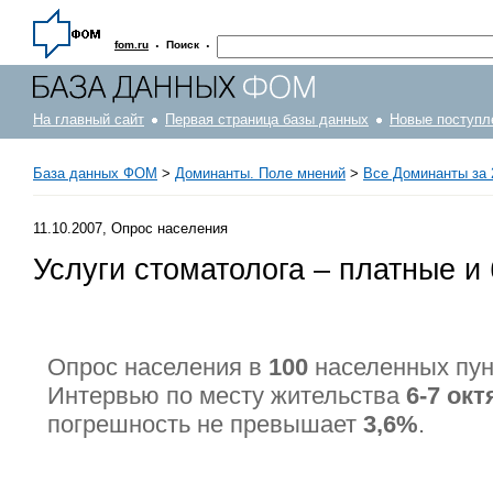
·
·
fom.ru
Поиск
На главный сайт
Первая страница базы данных
Новые поступл
База данных ФОМ
>
Доминанты. Поле мнений
>
Все Доминанты за 
11.10.2007, Опрос населения
Услуги стоматолога – платные и
Опрос населения в
100
населенных пу
Интервью по месту жительства
6-7 окт
погрешность не превышает
3,6%
.