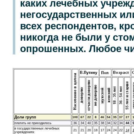
каких лечебных учрежд
негосударственных ил
всех респондентов, кр
никогда не были у стом
опрошенных. Любое чи
Доли групп
100
67
22
8
46
54
35
37
27
платить не приходилось
36
34
40
35
38
34
32
34
44
в государственных лечебных
21
21
20
18
17
24
24
22
14
учреждениях