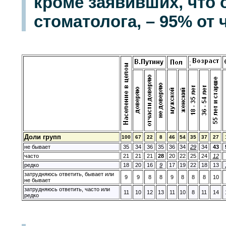
кроме заявивших, что 
стоматолога, – 95% от
;
Доли групп
100
67
22
8
46
54
35
37
27
не бывает
35
34
36
35
36
34
29
34
43
часто
21
21
21
28
20
22
25
24
12
редко
18
20
16
9
17
19
22
18
13
затрудняюсь ответить, бывает или
9
9
8
8
9
8
8
8
10
не бывает
затрудняюсь ответить, часто или
11
10
12
13
11
10
8
11
14
редко