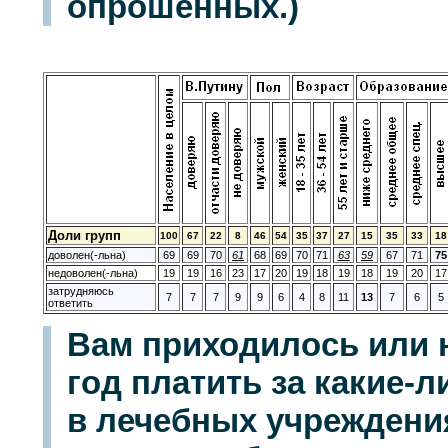
опрошенных.)
Доли групп
100
67
22
8
46
54
35
37
27
15
35
33
18
доволен(-льна)
69
69
70
61
68
69
70
71
63
59
67
71
75
недоволен(-льна)
19
19
16
23
17
20
19
18
19
18
19
20
17
затрудняюсь
7
7
7
9
9
6
4
8
11
13
7
6
5
ответить
Вам приходилось или 
год платить за какие-
в лечебных учреждения