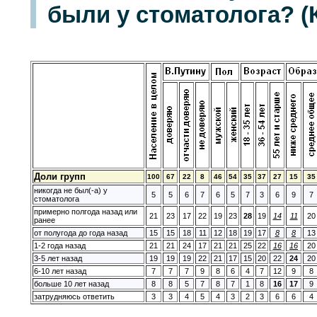
были у стоматолога? (К
Доли групп
100
67
22
8
46
54
35
37
27
15
35
никогда не был(-а) у
5
5
6
7
6
5
7
3
6
9
7
стоматолога
примерно полгода назад или
21
23
17
22
19
23
28
19
14
11
20
ранее
от полугода до года назад
15
15
18
11
12
18
19
17
8
8
13
1-2 года назад
21
21
24
17
21
21
25
22
16
16
20
3-5 лет назад
19
19
19
22
21
17
15
20
22
24
20
6-10 лет назад
7
7
7
9
8
6
4
7
12
9
8
больше 10 лет назад
8
8
5
7
8
7
1
8
16
17
9
затрудняюсь ответить
3
3
4
5
4
3
2
3
6
6
4