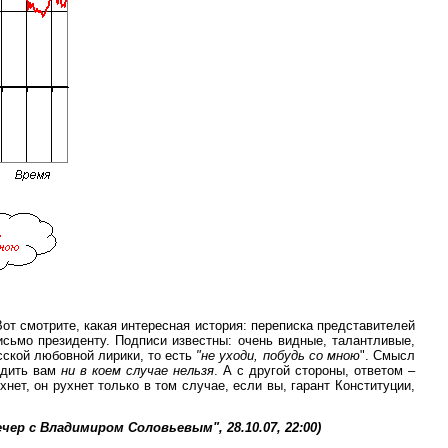
Вот смотрите, какая интересная история: переписка представителей
исьмо президенту. Подписи известны: очень видные, талантливые,
сской любовной лирики, то есть
"не уходи, побудь со мною
". Смысл
ходить вам
ни в коем случае нельзя
. А с другой стороны, ответом –
нет, он рухнет только в том случае, если вы, гарант Конституции,
чер с Владимиром Соловьевым", 28.10.07, 22:00)