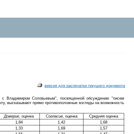
версия для распечатки текущего документа
ер с Владимиром Соловьевым", посвященной обсуждению "писем
енту, высказывают прямо противоположные взгляды на возможность
Доверие,
оценка
Согласие,
оценка
Средняя оценка
1,84
1,42
1,68
1,33
1,69
1,57