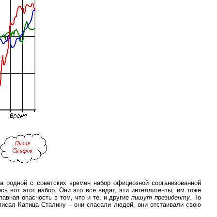
зма родной с советских времен набор официозной сорганизованной
есь вот этот набор. Они это все видят, эти интеллигенты, им тоже
лавная опасность в том, что и те, и другие
пишут президенту
. То
 писал Капица Сталину – они спасали людей, они отстаивали свою