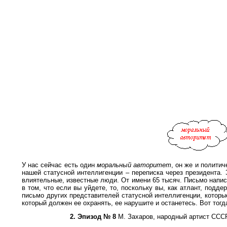
У нас сейчас есть один
моральный авторитет
, он же и политич
нашей статусной интеллигенции – переписка через президента. 
влиятельные, известные люди. От имени 65 тысяч. Письмо напис
в том, что если вы уйдете, то, поскольку вы, как атлант, под
письмо других представителей статусной интеллигенции, которые 
который должен ее охранять, ее нарушите и останетесь. Вот тогда
2. Эпизод № 8
М. Захаров, народный артист ССС