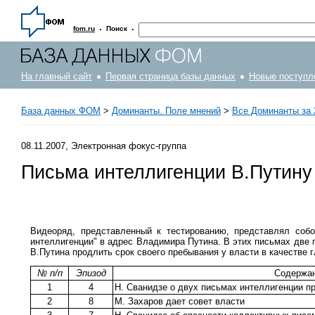
·
·
fom.ru
Поиск
На главный сайт
Первая страница базы данных
Новые поступл
База данных ФОМ
>
Доминанты. Поле мнений
>
Все Доминанты за 
08.11.2007, Электронная фокус-группа
Письма интеллигенции В.Путину
Видеоряд, представленный к тестированию, представлял соб
интеллигенции" в адрес Владимира Путина. В этих письмах две 
В.Путина продлить срок своего пребывания у власти в качестве 
№ п/п
Эпизод
Содержан
1
4
Н. Сванидзе о двух письмах интеллигенции п
2
8
М. Захаров дает совет власти