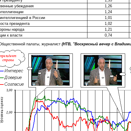
м президенту
1,55
твенные убеждения
1,26
интеллигенции
1,24
интеллигенцией в России
1,01
поста президента
1,02
тороны народа
1,21
ции к власти
0,74
 Общественной палаты, журналист
(НТВ, "Воскресный вечер с Владими