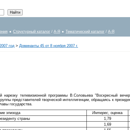
ения
Структурный каталог
/
А-Я
Тематический каталог
/
А-Я
2007 год
>
Доминанты 45 от 8 ноября 2007 г.
ой нарезку телевизионной программы В.Соловьева "Воскресный веч
группы представителей творческой интеллигенции, обращаясь к презид
главы государства.
ие эпизода
Интерес,
оценка
резиденту страны
1,79
1,69