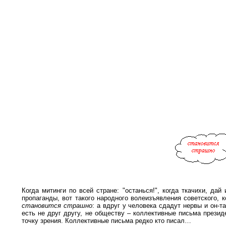
Когда митинги по всей стране: "останься!", когда ткачихи, д
пропаганды, вот такого народного волеизъявления советского, к
становится страшно
: а вдруг у человека сдадут нервы и он-т
есть не друг другу, не обществу – коллективные письма презид
точку зрения. Коллективные письма редко кто писал…