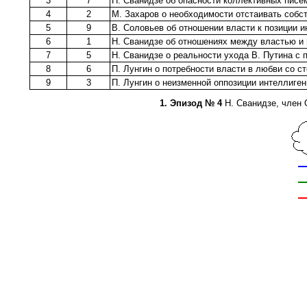
3
7
Н. Сванидзе об опасности коллективных писе
4
2
М. Захаров о необходимости отстаивать собс
5
9
В. Соловьев об отношении власти к позиции 
6
1
Н. Сванидзе об отношениях между властью и 
7
5
Н. Сванидзе о реальности ухода В. Путина с 
8
6
П. Лунгин о потребности власти в любви со с
9
3
П. Лунгин о неизменной оппозиции интеллиген
1. Эпизод № 4
Н. Сванидзе, член