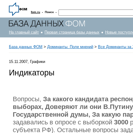
·
·
fom.ru
Поиск
На главный сайт
Первая страница базы данных
Новые поступл
База данных ФОМ
>
Доминанты. Поле мнений
>
Все Доминанты за 
15.11.2007, Графики
Индикаторы
Вопросы,
За какого кандидата респо
выборах, Доверяют ли они В.Путину
Государственной думы, За какую па
задавались в опросе с выборкой
3000
р
субъекта РФ). Остальные вопросы зад