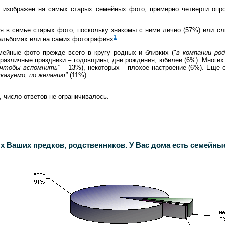
о изображен на самых старых семейных фото, примерно четверти опр
ся в семье старых фото, поскольку знакомы с ними лично (57%) или с
1
 альбомах или на самих фотографиях
.
мейные фото прежде всего в кругу родных и близких ("
в компании ро
различные праздники – годовщины, дни рождения, юбилеи (6%). Многих
, чтобы вспомнить" –
13%), некоторых – плохое настроение (6%). Еще 
сказуемо, по желанию"
(11%).
 число ответов не ограничивалось.
х Ваших предков, родственников. У Вас дома есть семейн