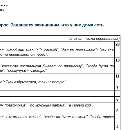
ос. Задавался заявившим, что у них дома есть
(в % от числа опрошенных)
28
т, чтоб они знали"; "с семьей"; "детям показываю"; "как все
 гости проявляют интерес".
13
; "какая-то ностальгия бывает по прошлому"; "когда душа по
е"; "соскучусь – смотрю".
11
ию"; "как вздумается, так и смотрю".
7
6
ым праздникам"; "по крупным датам"; "в Новый год".
6
устных моментах жизни"; "когда на душе тяжело"; "когда тоска
4