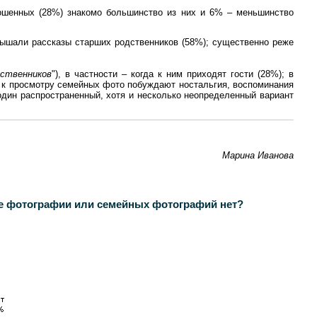
ошенных (28%) знакомо большинство из них и 6% – меньшинство
лышали рассказы старших родственников (58%); существенно реже
дственников
"), в частности – когда к ним приходят гости (28%); в
 к просмотру семейных фото побуждают ностальгия, воспоминания
один распространенный, хотя и несколько неопределенный вариант
Марина Иванова
ые фотографии или семейных фотографий нет?