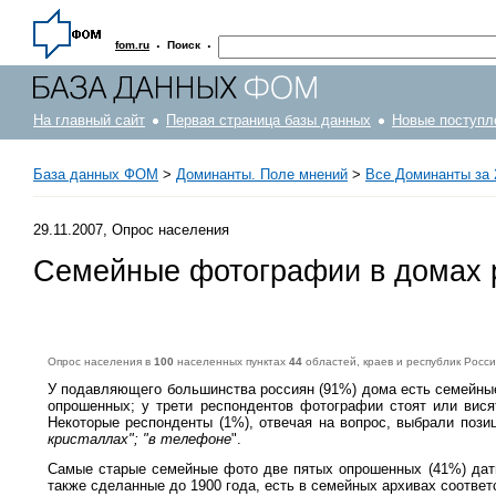
·
·
fom.ru
Поиск
На главный сайт
Первая страница базы данных
Новые поступл
База данных ФОМ
>
Доминанты. Поле мнений
>
Все Доминанты за 
29.11.2007, Опрос населения
Семейные фотографии в домах 
Опрос населения в
100
населенных пунктах
44
областей, краев и республик Росс
У подавляющего большинства россиян (91%) дома есть семейны
опрошенных; у трети респондентов фотографии стоят или висят
Некоторые респонденты (1%), отвечая на вопрос, выбрали пози
кристаллах"; "в телефоне
".
Самые старые семейные фото две пятых опрошенных (41%) датир
также сделанные до 1900 года, есть в семейных архивах соотве