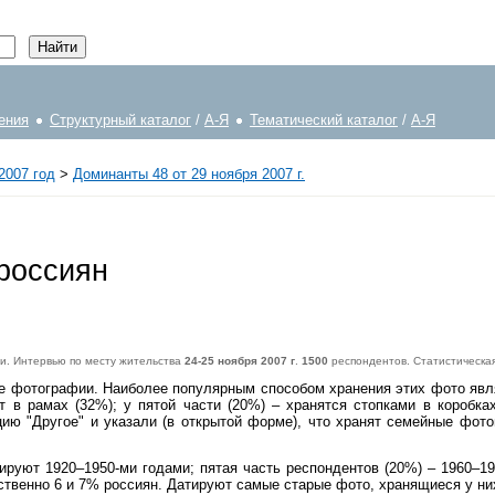
ения
Структурный каталог
/
А-Я
Тематический каталог
/
А-Я
2007 год
>
Доминанты 48 от 29 ноября 2007 г.
россиян
ии. Интервью по месту жительства
24-25 ноября 2007 г
.
1500
респондентов. Статистическа
е фотографии. Наиболее популярным способом хранения этих фото явл
 в рамах (32%); у пятой части (20%) – хранятся стопками в коробках
цию "Другое" и указали (в открытой форме), что хранят семейные фот
уют 1920–1950-ми годами; пятая часть респондентов (20%) – 1960–198
тственно 6 и 7% россиян. Датируют самые старые фото, хранящиеся у ни