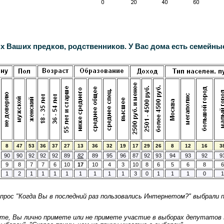
х Ваших предков, родственников. У Вас дома есть семейн
8
47
53
36
37
27
13
36
32
19
17
29
26
8
12
16
3
90
90
92
92
92
89
82
89
95
96
87
92
93
94
93
92
9
9
8
7
7
6
10
17
10
4
3
10
8
6
5
6
8
6
1
2
1
1
1
1
1
1
1
1
3
0
1
1
1
0
1
опрос "Когда Вы в последний раз пользовались Интернетом?" выбрали п
маете, Вы лично примете или не примете участие в выборах депутатов