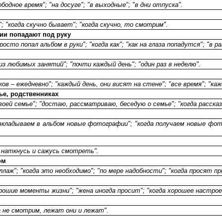
ободное время"; "на досуге"; "в выходные"; "в дни отпуска".
"; "когда скучно бывает"; "когда скучно, то смотрим".
фии попадают под руку
росто попал альбом в руки"; "когда как"; "как на глаза попадутся"; "в
из любимых занятий"; "почти каждый день"; "один раз в неделю".
уков – ежедневно"; "каждый день, они висят на стене"; "все время"; "к
ье, родственниках
своей семье"; "достаю, рассматриваю, беседую о семье"; "когда расска
а вкладываем в альбом новые фотографии"; "когда получаем новые ф
ю, наткнусь и сажусь смотреть".
ом
ллаж"; "когда это необходимо"; "по мере надобности"; "когда просят п
хорошие моменты жизни"; "жена иногда просит"; "когда хорошее настро
а не смотрим, лежат они и лежат".