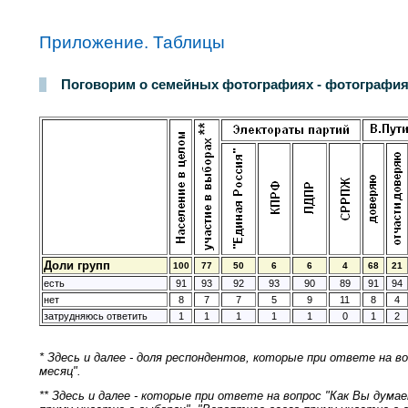
Приложение. Таблицы
Поговорим о семейных фотографиях - фотография
Доли групп
100
77
50
6
6
4
68
21
есть
91
93
92
93
90
89
91
94
нет
8
7
7
5
9
11
8
4
затрудняюсь ответить
1
1
1
1
1
0
1
2
* Здесь и далее - доля респондентов, которые при ответе на в
месяц".
** Здесь и далее - которые при ответе на вопрос "Как Вы ду