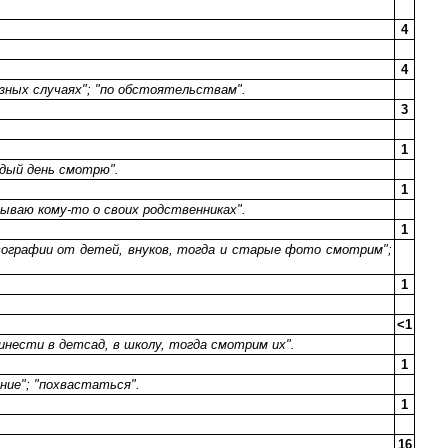
4
4
 разных случаях"; "по обстоятельствам".
3
1
аждый день смотрю".
1
зываю кому-то о своих родственниках".
1
отографии от детей, внуков, тогда и старые фото смотрим";
1
<1
ринести в детсад, в школу, тогда смотрим их".
1
ение"; "похвастаться".
1
16