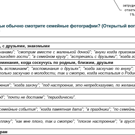
мьи обычно смотрите семейные фотографии? (Открытый вопр
)
, с друзьями, знакомыми
чанами"; "смотрим вместе с маленькой дочкой"; "внуки когда приезжаю
риходят гости"; "в семейном кругу"; "встречаясь с друзьями"; "когда
оминания, когда соскучусь по родным, близким, друзьям
ь вспоминаем"; "воспоминания о друзьях"; "когда заскучаю по внуку"
олько заскучаю о молодости, так и смотрю, когда ностальгия о Родин
ния"; "когда захочу"; "под настроение, это непредсказуемо, по желан
год"; "почти не достаем"; "периодически".
в семейные события"; "когда памятная дата"; "в праздники"; "по семейн
 и плачу"; "как мне плохо, так и смотрю"; "плохое настроение"; "в гр
ерам