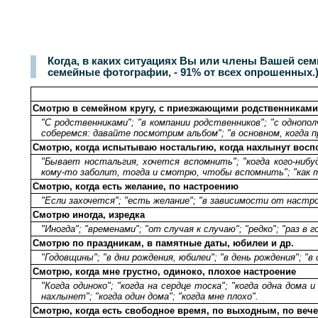
Когда, в каких ситуациях Вы или члены Вашей се
семейные фотографии, - 91% от всех опрошенных.
Смотрю в семейном кругу, с приезжающими родственниками
"С родственниками"; "в компании родственников"; "с однопол
соберемся: давайте посмотрим альбом"; "в основном, когда п
Смотрю, когда испытываю ностальгию, когда нахлынут восп
"Бывает ностальгия, хочется вспомнить"; "когда кого-нибуд
кому-то заболит, тогда и смотрю, чтобы вспомнить"; "как т
Смотрю, когда есть желание, по настроению
"Если захочется"; "есть желание"; "в зависимости от настрое
Смотрю иногда, изредка
"Иногда"; "временами"; "от случая к случаю"; "редко"; "раз в 
Смотрю по праздникам, в памятные даты, юбилеи и др.
"Годовщины"; "в дни рождения, юбилеи"; "в день рождения"; "
Смотрю, когда мне грустно, одиноко, плохое настроение
"Когда одиноко"; "когда на сердце тоска"; "когда одна дома
нахлынет"; "когда один дома"; "когда мне плохо".
Смотрю, когда есть свободное время, по выходным, по веч