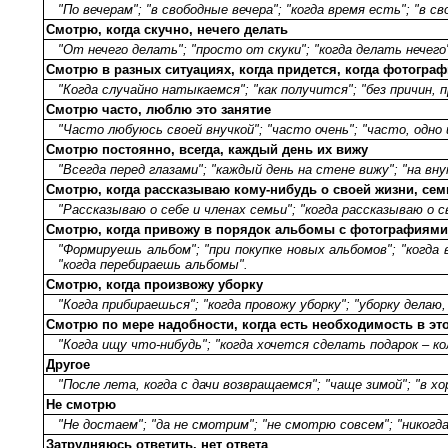
"По вечерам"; "в свободные вечера"; "когда время есть"; "в св
Смотрю, когда скучно, нечего делать
"От нечего делать"; "просто от скуки"; "когда делать нечего
Смотрю в разных ситуациях, когда придется, когда фотогра
"Когда случайно натыкаемся"; "как получится"; "без причин, п
Смотрю часто, люблю это занятие
"Часто любуюсь своей внучкой"; "часто очень"; "часто, одно 
Смотрю постоянно, всегда, каждый день их вижу
"Всегда перед глазами"; "каждый день на стене вижу"; "на вн
Смотрю, когда рассказываю кому-нибудь о своей жизни, сем
"Рассказываю о себе и членах семьи"; "когда рассказываю о 
Смотрю, когда привожу в порядок альбомы с фотографиями
"Формируешь альбом"; "при покупке новых альбомов"; "когд
"когда перебираешь альбомы".
Смотрю, когда произвожу уборку
"Когда прибираешься"; "когда провожу уборку"; "уборку дела
Смотрю по мере надобности, когда есть необходимость в эт
"Когда ищу что-нибудь"; "когда хочется сделать подарок – ко
Другое
"После лета, когда с дачи возвращаемся"; "чаще зимой"; "в 
Не смотрю
"Не достаем"; "да не смотрим"; "не смотрю совсем"; "никогд
Затрудняюсь ответить, нет ответа