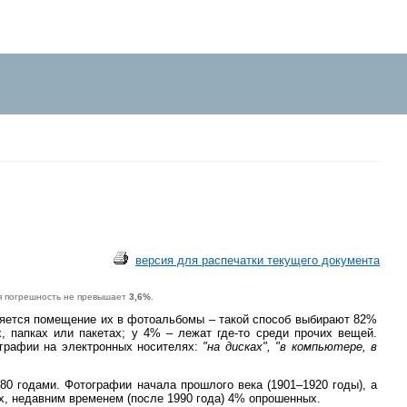
версия для распечатки текущего документа
я погрешность не превышает
3,6%
.
яется помещение их в фотоальбомы – такой способ выбирают 82%
, папках или пакетах; у 4% – лежат где-то среди прочих вещей.
ографии на электронных носителях:
"на дисках", "в компьютере, в
0 годами. Фотографии начала прошлого века (1901–1920 годы), а
х, недавним временем (после 1990 года) 4% опрошенных.