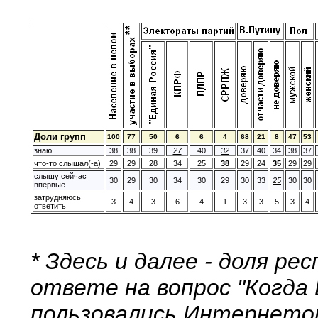
Доли групп
100
77
50
6
6
4
68
21
8
47
53
знаю
38
38
39
27
40
32
37
40
34
38
37
что-то слышал(-а)
29
29
28
34
25
38
29
24
35
29
29
слышу сейчас
30
29
30
34
30
29
30
33
25
30
30
впервые
затрудняюсь
3
4
3
6
4
1
3
3
5
3
4
ответить
* Здесь и далее - доля р
ответе на вопрос "Когда 
пользовались Интернетом