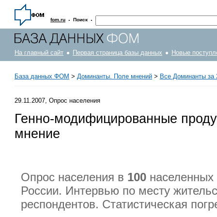
·
·
fom.ru
Поиск
На главный сайт
Первая страница базы данных
Новые поступл
База данных ФОМ
>
Доминанты. Поле мнений
>
Все Доминанты за 
29.11.2007, Опрос населения
Генно-модифицированные проду
мнение
Опрос населения в
100
населенных 
России. Интервью по месту житель
респондентов. Статистическая пог