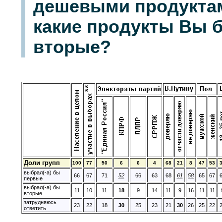
дешевыми продуктам
какие продукты Вы 
вторые?
Доли групп
100
77
50
6
6
4
68
21
8
47
53
выбрал(-а) бы
66
67
71
52
66
63
68
61
58
65
67
первые
выбрал(-а) бы
11
10
11
18
9
14
11
9
16
11
11
вторые
затрудняюсь
23
22
18
30
25
23
21
30
26
25
22
ответить