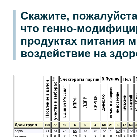
Скажите, пожалуйста
что генно-модифици
продуктах питания м
воздействие на здо
Доли групп
100
77
50
6
6
4
68
21
8
47
53
верю
71
73
73
65
73
75
72
71
62
69
72
не верю
7
6
7
13
7
9
6
8
15
9
6