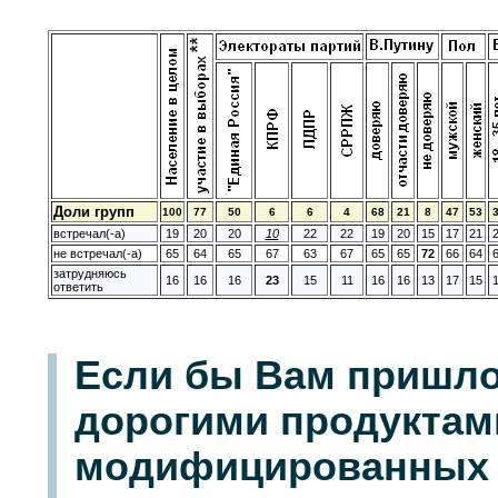
Доли групп
100
77
50
6
6
4
68
21
8
47
53
встречал(-а)
19
20
20
10
22
22
19
20
15
17
21
не встречал(-а)
65
64
65
67
63
67
65
65
72
66
64
затрудняюсь
16
16
16
23
15
11
16
16
13
17
15
ответить
Если бы Вам пришло
дорогими продуктами
модифицированных 