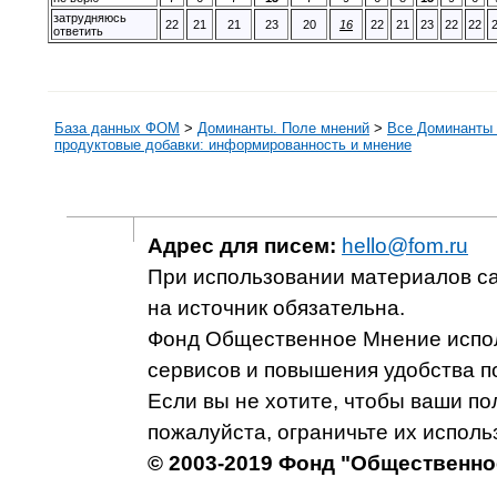
затрудняюсь
22
21
21
23
20
16
22
21
23
22
22
ответить
База данных ФОМ
>
Доминанты. Поле мнений
>
Все Доминанты 
продуктовые добавки: информированность и мнение
Адрес для писем:
hello@fom.ru
При использовании материалов с
на источник обязательна.
Фонд Общественное Мнение испол
сервисов и повышения удобства п
Если вы не хотите, чтобы ваши п
пожалуйста, ограничьте их исполь
© 2003-2019 Фонд "Общественно