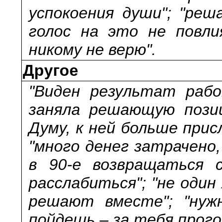
успокоения души"; "реш
голос на это не повли
никому не верю".
Другое
"Виден результат рабо
заняла решающую позиц
Думу, к ней больше при
"много денег затрачено,
в 90-е возвращаться 
расслабиться"; "не один
решают вместе"; "нужн
пойдешь – за тебя прого