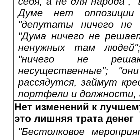
себя, а не для народа";
Думе нет оппозиции
"депутаты ничего не 
"Дума ничего не решает
ненужных там людей";
"ничего не реша
несущественные"; "он
рассядутся, займут кре
портфели и должности, и
Нет изменений к лучшем
это лишняя трата денег
"Бестолковое мероприя