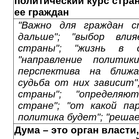
политический курс стран
ее граждан
"Важно для граждан 
дальше"; "выбор вли
страны"; "жизнь в 
"направление полити
перспектива на ближ
судьба от них зависит"
страны"; "определя
стране"; "от какой п
политика будет"; "реша
Дума – это орган власти