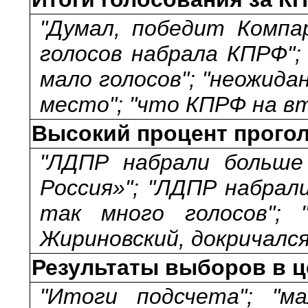
"Думал, победит Компар
голосов набрала КПРФ";
мало голосов"; "неожид
место"; "что КПРФ на в
Высокий процент прого
"ЛДПР набрали больше 
Россия»"; "ЛДПР набрал
так много голосов";
Жириновский, докричался
Результаты выборов в 
"Итоги подсчета"; "м