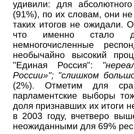
удивили: для абсолютного
(91%), по их словам, они 
таких итогов не ожидали. 
что именно стало д
немногочисленные респо
необычайно высокий проц
"Единая Россия":
"нере
России»"; "слишком больш
(2%). Отметим для сра
парламентские выборы тож
доля признавших их итоги 
в 2003 году, вчетверо вы
неожиданными для 69% рес