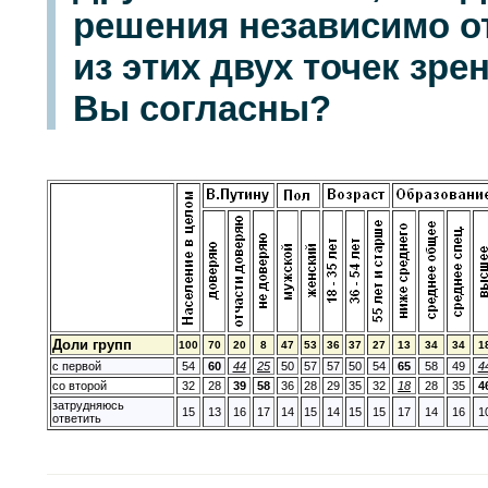
решения независимо от
из этих двух точек зрен
Вы согласны?
Доли групп
100
70
20
8
47
53
36
37
27
13
34
34
1
с первой
54
60
44
25
50
57
57
50
54
65
58
49
4
со второй
32
28
39
58
36
28
29
35
32
18
28
35
4
затрудняюсь
15
13
16
17
14
15
14
15
15
17
14
16
1
ответить