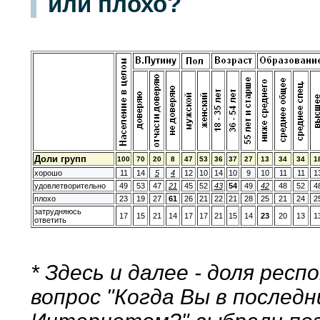
или плохо?
Доли групп
100
70
20
8
47
53
36
37
27
13
34
34
1
хорошо
11
14
5
4
12
10
14
10
9
10
11
11
1
удовлетворительно
49
53
47
21
45
52
43
54
49
42
48
52
4
плохо
23
19
27
61
26
21
22
21
28
25
21
24
2
затрудняюсь
17
15
21
14
17
17
21
15
14
23
20
13
1
ответить
* Здесь и далее - доля рес
вопрос "Когда Вы в последн