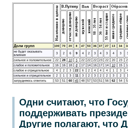
Доли групп
100
70
20
8
47
53
36
37
27
13
34
3
не будет оказывать
3
2
6
9
4
2
3
4
3
4
3
влияния
сильное и положительное
22
28
10
5
22
22
22
23
22
20
23
2
слабое и положительное
16
16
18
8
17
14
16
17
14
10
15
1
слабое и отрицательное
4
2
3
22
6
2
4
4
4
1
3
сильное и отрицательное
2
1
3
11
3
2
3
2
2
3
2
затрудняюсь ответить
53
51
60
45
48
57
53
51
56
62
54
5
Одни считают, что Гос
поддерживать президен
Другие полагают, что 