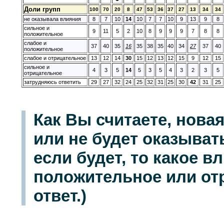
Доли групп
100
70
20
8
47
53
36
37
27
13
34
34
не оказывала влияния
8
7
10
14
10
7
7
10
9
13
9
8
сильное и
9
11
5
2
10
8
9
9
9
7
8
8
положительное
слабое и
37
40
35
16
35
38
35
40
34
27
37
40
положительное
слабое и отрицательное
13
12
14
30
15
12
13
12
15
9
12
15
сильное и
4
3
5
14
5
3
5
4
3
2
3
5
отрицательное
затрудняюсь ответить
29
27
32
24
25
32
31
25
30
42
31
25
Как Вы считаете, нова
или не будет оказыват
если будет, то какое в
положительное или отр
ответ.)