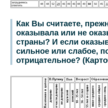
затрудняюсь
48
48
52
29
46
49
46
48
49
60
50
45
3
ответить
Как Вы считаете, преж
оказывала или не оказ
страны? И если оказыв
сильное или слабое, 
отрицательное? (Карточ