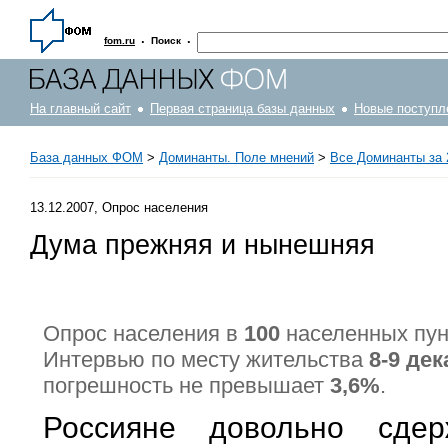
·
·
fom.ru
Поиск
На главный сайт
Первая страница базы данных
Новые поступл
База данных ФОМ
>
Доминанты. Поле мнений
>
Все Доминанты за 
13.12.2007, Опрос населения
Дума прежняя и нынешняя
Опрос населения в
100
населенных пу
Интервью по месту жительства
8-9 дек
погрешность не превышает
3,6%
.
Россияне довольно сдер