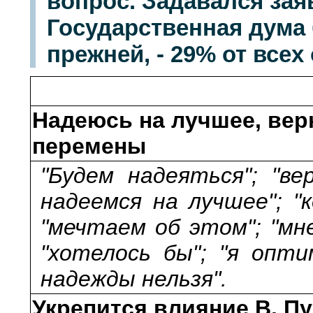
вопрос. Задавался зая
Государственная дума 
прежней, - 29% от все
Надеюсь на лучшее, ве
перемены
"Будем надеяться"; "ве
надеемся на лучшее"; "
"мечтаем об этом"; "мн
"хотелось бы"; "я опти
надежды нельзя".
Укрепится влияние В. Пу