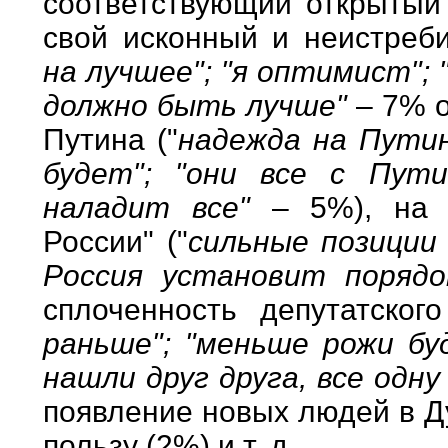
соответствующий открытый
свой исконный и неистреб
на лучшее"; "я оптимист"; 
должно быть лучше"
– 7% о
Путина ("
надежда на Путин
будет"; "они все с Пут
наладит все"
– 5%), на
России" ("
сильные позиции 
Россия установит поряд
сплоченность депутатского
раньше"; "меньше рожи бу
нашли друг друга, все одн
появление новых людей в Д
пользу (2%) и т. д.