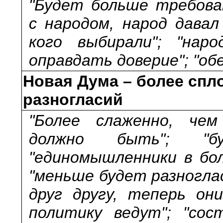
"Будет больше требова
с народом, народ давал
кого выбирали"; "нар
оправдать доверие"; "о
Новая Дума – более спл
разногласий
"Более слаженно, чем
должно быть"; "бу
"единомышленники в бо
"меньше будет разногла
друг другу, теперь он
политику ведут"; "со