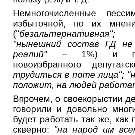
Немногочисленные песси
избыточной, по их мнен
("
безальтернативная";
"нынешний состав ГД не
реалий"
– 1%) и пре
новоизбранного депутатс
трудиться в поте лица"; "
положит, на людей работа
Впрочем, о своекорыстии де
говорили и довольно многи
будет работать так же, как
скверно:
"на народ им все