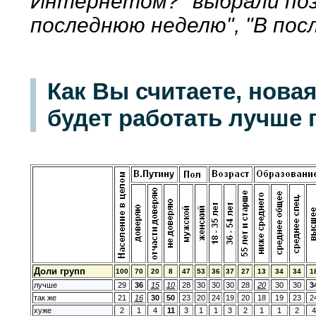
Интернетом?" выбрали пози
последнюю неделю", "В пос
Как Вы считаете, нова
будет работать лучше 
Доли групп
100
70
20
8
47
53
36
37
27
13
34
34
1
лучше
29
36
15
10
28
30
30
30
28
20
30
30
3
так же
21
16
30
50
23
20
24
19
20
18
19
23
2
хуже
2
1
4
11
3
1
1
3
2
1
1
2
4