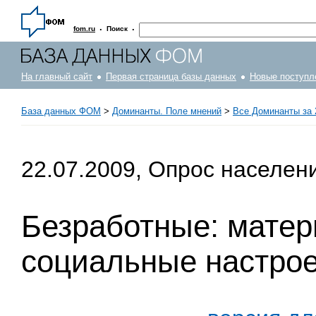
·
·
fom.ru
Поиск
На главный сайт
Первая страница базы данных
Новые поступл
База данных ФОМ
>
Доминанты. Поле мнений
>
Все Доминанты за 
22.07.2009, Опрос населен
Безработные: матер
социальные настро