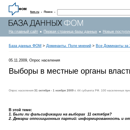
·
·
fom.ru
Поиск
На главный сайт
Первая страница базы данных
Новые поступл
База данных ФОМ
>
Доминанты. Поле мнений
>
Все Доминанты за 
05.11.2009, Опрос населения
Выборы в местные органы власт
Опрос населения
31 октября - 1 ноября 2009 г.
44 субъекта РФ. 100 населенных пун
В этой теме:
1. Были ли фальсификации на выборах 11 октября?
2. Демарш оппозиционных партий: информированность и о