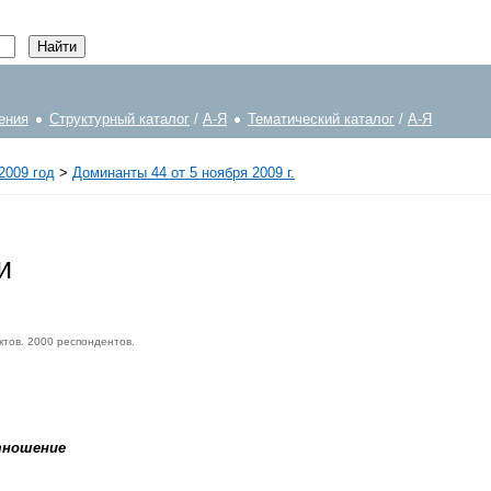
ения
Структурный каталог
/
А-Я
Тематический каталог
/
А-Я
2009 год
>
Доминанты 44 от 5 ноября 2009 г.
и
ктов. 2000 респондентов.
тношение