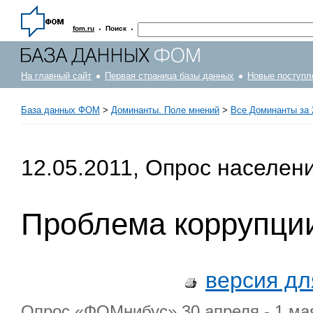
·
·
fom.ru
Поиск
На главный сайт
Первая страница базы данных
Новые поступл
База данных ФОМ
>
Доминанты. Поле мнений
>
Все Доминанты за 
12.05.2011, Опрос населен
Проблема коррупции
версия дл
Опрос «ФОМнибус» 30 апреля - 1 мая