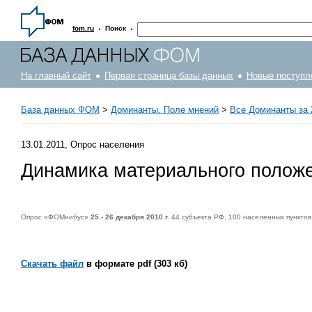
·
·
fom.ru
Поиск
На главный сайт
Первая страница базы данных
Новые поступл
База данных ФОМ
>
Доминанты. Поле мнений
>
Все Доминанты за 
13.01.2011, Опрос населения
Динамика материального полож
Опрос «ФОМнибус»
25 - 26 декабря 2010 г.
44 субъекта РФ, 100 населенных пунктов
Скачать файл
в формате pdf (303 кб)