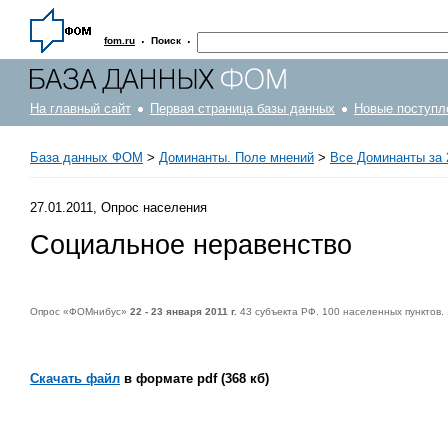
·
·
fom.ru
Поиск
На главный сайт
Первая страница базы данных
Новые поступл
База данных ФОМ
>
Доминанты. Поле мнений
>
Все Доминанты за 
27.01.2011, Опрос населения
Социальное неравенство
Опрос «ФОМнибус»
22 - 23 января 2011 г.
43 субъекта РФ. 100 населенных пунктов.
Скачать файл
в формате pdf (368 кб)