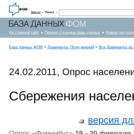
·
·
fom.ru
Поиск
На главный сайт
Первая страница базы данных
Новые поступл
База данных ФОМ
>
Доминанты. Поле мнений
>
Все Доминанты за 
24.02.2011, Опрос населен
Сбережения населе
версия дл
Опрос «Фомнибус»
19 - 20 февраля 