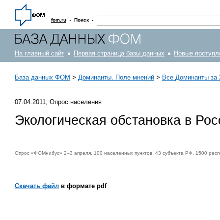
·
·
fom.ru
Поиск
На главный сайт
Первая страница базы данных
Новые поступл
База данных ФОМ
>
Доминанты. Поле мнений
>
Все Доминанты за 
07.04.2011, Опрос населения
Экологическая обстановка в Рос
Опрос «ФОМнибус» 2–3 апреля. 100 населенных пунктов, 43 субъекта РФ, 1500 респ
Скачать файл
в формате pdf