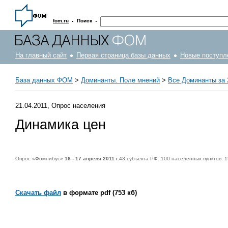
·
·
fom.ru
Поиск
На главный сайт
Первая страница базы данных
Новые поступл
База данных ФОМ
>
Доминанты. Поле мнений
>
Все Доминанты за 
21.04.2011, Опрос населения
Динамика цен
Опрос «Фомнибус»
16 - 17 апреля 2011 г.
43 субъекта РФ. 100 населенных пунктов. 
Скачать файл
в формате pdf (753 кб)