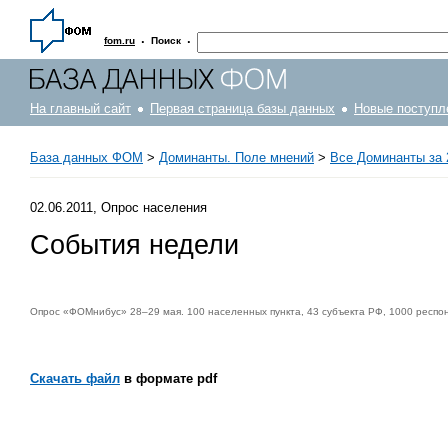
·
·
fom.ru
Поиск
На главный сайт
Первая страница базы данных
Новые поступл
База данных ФОМ
>
Доминанты. Поле мнений
>
Все Доминанты за 
02.06.2011, Опрос населения
События недели
Опрос «ФОМнибус» 28–29 мая. 100 населенных пункта, 43 субъекта РФ, 1000 респо
Скачать файл
в формате pdf