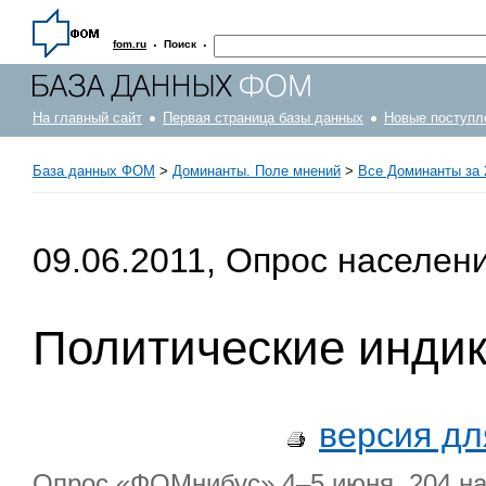
·
·
fom.ru
Поиск
На главный сайт
Первая страница базы данных
Новые поступл
База данных ФОМ
>
Доминанты. Поле мнений
>
Все Доминанты за 
09.06.2011, Опрос населен
Политические инди
версия дл
Опрос «ФОМнибус» 4–5 июня. 204 нас