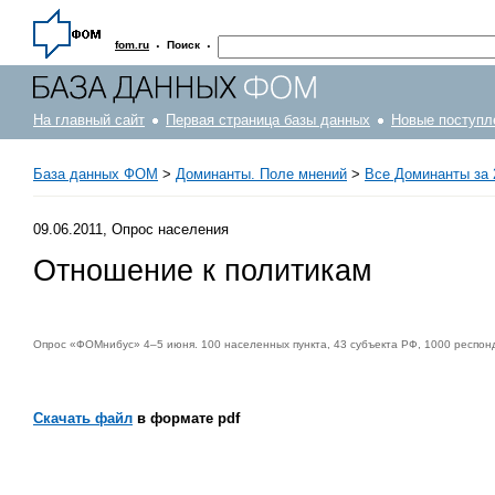
·
·
fom.ru
Поиск
На главный сайт
Первая страница базы данных
Новые поступл
База данных ФОМ
>
Доминанты. Поле мнений
>
Все Доминанты за 
09.06.2011, Опрос населения
Отношение к политикам
Опрос «ФОМнибус» 4–5 июня. 100 населенных пункта, 43 субъекта РФ, 1000 респон
Скачать файл
в формате pdf