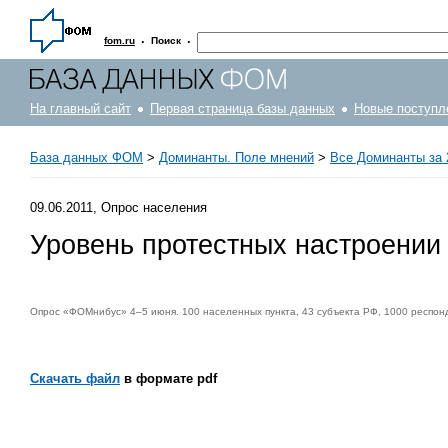
·
·
fom.ru
Поиск
На главный сайт
Первая страница базы данных
Новые поступл
База данных ФОМ
>
Доминанты. Поле мнений
>
Все Доминанты за 
09.06.2011, Опрос населения
Уровень протестных настроении
Опрос «ФОМнибус» 4–5 июня. 100 населенных пункта, 43 субъекта РФ, 1000 респон
Скачать файл
в формате pdf