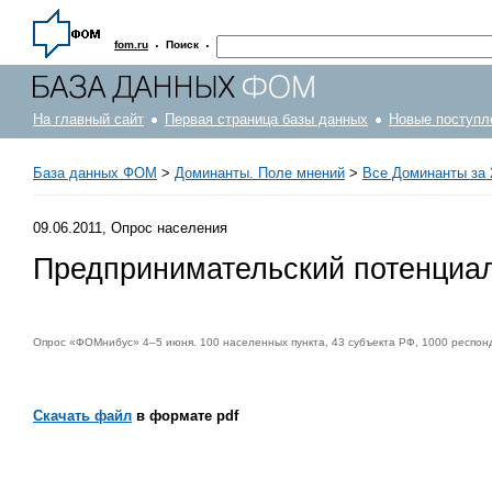
·
·
fom.ru
Поиск
На главный сайт
Первая страница базы данных
Новые поступл
База данных ФОМ
>
Доминанты. Поле мнений
>
Все Доминанты за 
09.06.2011, Опрос населения
Предпринимательский потенциа
Опрос «ФОМнибус» 4–5 июня. 100 населенных пункта, 43 субъекта РФ, 1000 респон
Скачать файл
в формате pdf