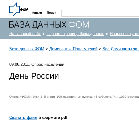
·
·
fom.ru
Поиск
На главный сайт
Первая страница базы данных
Новые поступл
База данных ФОМ
>
Доминанты. Поле мнений
>
Все Доминанты за 
09.06.2011, Опрос населения
День России
Опрос «ФОМнибус» 4–5 июня. 100 населенных пункта, 43 субъекта РФ, 1000 респон
Скачать файл
в формате pdf