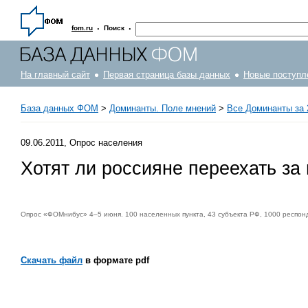
·
·
fom.ru
Поиск
На главный сайт
Первая страница базы данных
Новые поступл
База данных ФОМ
>
Доминанты. Поле мнений
>
Все Доминанты за 
09.06.2011, Опрос населения
Хотят ли россияне переехать за
Опрос «ФОМнибус» 4–5 июня. 100 населенных пункта, 43 субъекта РФ, 1000 респон
Скачать файл
в формате pdf