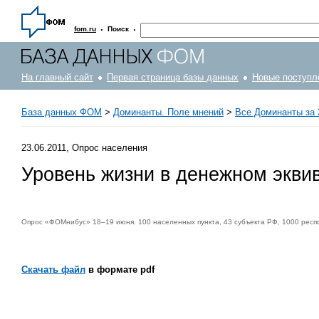
·
·
fom.ru
Поиск
На главный сайт
Первая страница базы данных
Новые поступл
База данных ФОМ
>
Доминанты. Поле мнений
>
Все Доминанты за 
23.06.2011, Опрос населения
Уровень жизни в денежном эквив
Опрос «ФОМнибус» 18–19 июня. 100 населенных пункта, 43 субъекта РФ, 1000 респ
Скачать файл
в формате pdf