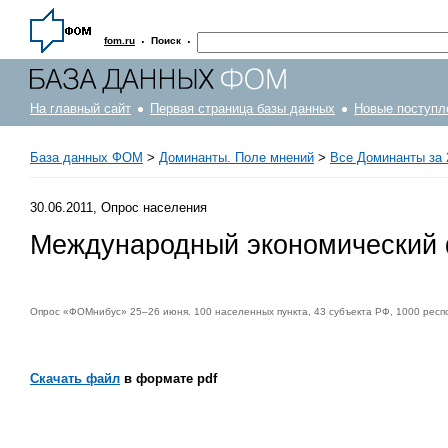
·
·
fom.ru
Поиск
На главный сайт
Первая страница базы данных
Новые поступл
База данных ФОМ
>
Доминанты. Поле мнений
>
Все Доминанты за 
30.06.2011, Опрос населения
Международный экономический 
Опрос «ФОМнибус» 25–26 июня. 100 населенных пункта, 43 субъекта РФ, 1000 респ
Скачать файл
в формате pdf