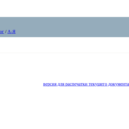
ог
/
А-Я
версия для распечатки текущего документа