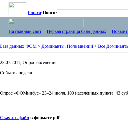
fom.ru
·
Поиск
·
На главный сайт
Первая страница базы данных
Новые п
База данных ФОМ
>
Доминанты. Поле мнений
>
Все Доминанты
28.07.2011, Опрос населения
События недели
Опрос «ФОМнибус» 23–24 июля. 100 населенных пункта, 43 суб
Скачать файл
в формате pdf