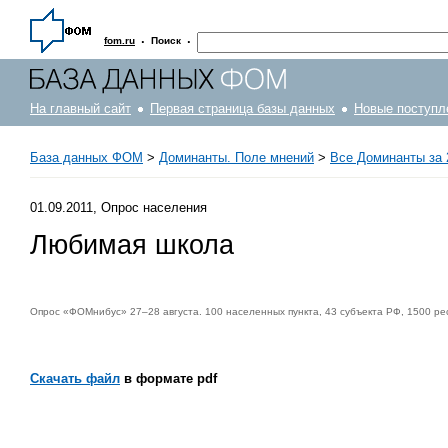
·
·
fom.ru
Поиск
На главный сайт
Первая страница базы данных
Новые поступл
База данных ФОМ
>
Доминанты. Поле мнений
>
Все Доминанты за 
01.09.2011, Опрос населения
Любимая школа
Опрос «ФОМнибус» 27–28 августа. 100 населенных пункта, 43 субъекта РФ, 1500 ре
Скачать файл
в формате pdf