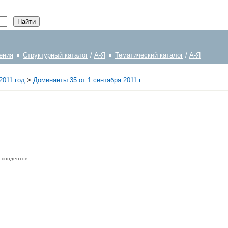
ения
Структурный каталог
/
А-Я
Тематический каталог
/
А-Я
2011 год
>
Доминанты 35 от 1 сентября 2011 г.
спондентов.