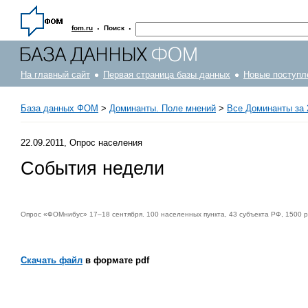
·
·
fom.ru
Поиск
На главный сайт
Первая страница базы данных
Новые поступл
База данных ФОМ
>
Доминанты. Поле мнений
>
Все Доминанты за 
22.09.2011, Опрос населения
События недели
Опрос «ФОМнибус» 17–18 сентября. 100 населенных пункта, 43 субъекта РФ, 1500 
Скачать файл
в формате pdf