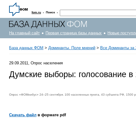
·
·
fom.ru
Поиск
На главный сайт
Первая страница базы данных
Новые поступл
База данных ФОМ
>
Доминанты. Поле мнений
>
Все Доминанты за 
29.09.2011, Опрос населения
Думские выборы: голосование в 2
Опрос «ФОМнибус» 24–25 сентября. 100 населенных пункта, 43 субъекта РФ, 1500 
Скачать файл
в формате pdf