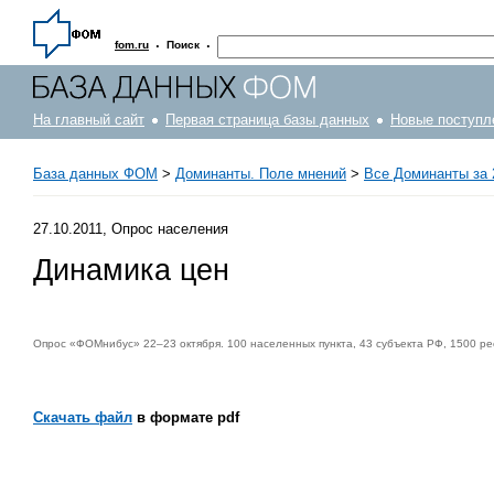
·
·
fom.ru
Поиск
На главный сайт
Первая страница базы данных
Новые поступл
База данных ФОМ
>
Доминанты. Поле мнений
>
Все Доминанты за 
27.10.2011, Опрос населения
Динамика цен
Опрос «ФОМнибус» 22–23 октября. 100 населенных пункта, 43 субъекта РФ, 1500 ре
Скачать файл
в формате pdf