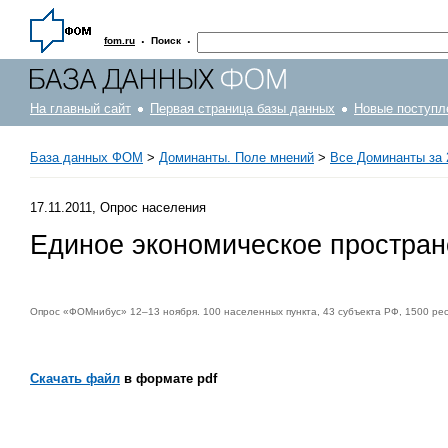
·
·
fom.ru
Поиск
На главный сайт
Первая страница базы данных
Новые поступл
База данных ФОМ
>
Доминанты. Поле мнений
>
Все Доминанты за 
17.11.2011, Опрос населения
Единое экономическое простран
Опрос «ФОМнибус» 12–13 ноября. 100 населенных пункта, 43 субъекта РФ, 1500 ре
Скачать файл
в формате pdf