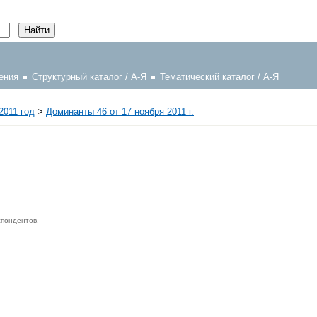
ения
Структурный каталог
/
А-Я
Тематический каталог
/
А-Я
2011 год
>
Доминанты 46 от 17 ноября 2011 г.
спондентов.