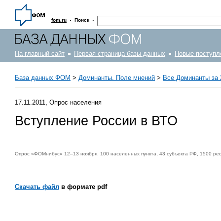
·
·
fom.ru
Поиск
На главный сайт
Первая страница базы данных
Новые поступл
База данных ФОМ
>
Доминанты. Поле мнений
>
Все Доминанты за 
17.11.2011, Опрос населения
Вступление России в ВТО
Опрос «ФОМнибус» 12–13 ноября. 100 населенных пункта, 43 субъекта РФ, 1500 ре
Скачать файл
в формате pdf