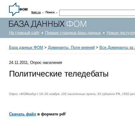
·
·
fom.ru
Поиск
На главный сайт
Первая страница базы данных
Новые поступл
База данных ФОМ
>
Доминанты. Поле мнений
>
Все Доминанты за 
24.11.2011, Опрос населения
Политические теледебаты
Опрос «ФОМнибус» 19–20 ноября. 100 населенных пункта, 43 субъекта РФ, 1500 ре
Скачать файл
в формате pdf