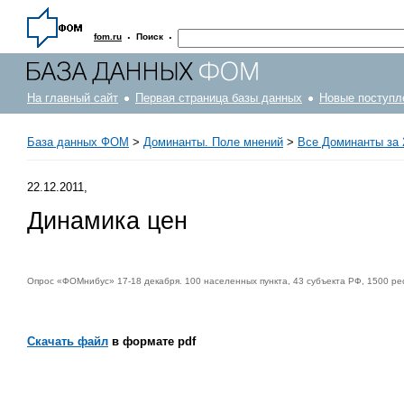
·
·
fom.ru
Поиск
На главный сайт
Первая страница базы данных
Новые поступл
База данных ФОМ
>
Доминанты. Поле мнений
>
Все Доминанты за 
22.12.2011,
Динамика цен
Опрос «ФОМнибус» 17-18 декабря. 100 населенных пункта, 43 субъекта РФ, 1500 ре
Скачать файл
в формате pdf