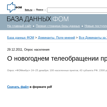
·
·
fom.ru
Поиск
На главный сайт
Первая страница базы данных
Новые поступл
База данных ФОМ
>
Доминанты. Поле мнений
>
Все Доминанты за 
29.12.2011, Опрос населения
О новогоднем телеобращении п
Опрос «ФОМнибус» 24–25 декабря. 100 населенных пунктов, 43 субъекта РФ, 1500 
Скачать файл
в формате pdf