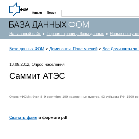
·
·
fom.ru
Поиск
На главный сайт
Первая страница базы данных
Новые поступл
База данных ФОМ
>
Доминанты. Поле мнений
>
Все Доминанты за 
13.09.2012, Опрос населения
Саммит АТЭС
Опрос «ФОМнибус» 8–9 сентября. 100 населенных пунктов, 43 субъекта РФ, 1500 ре
Скачать файл
в формате pdf