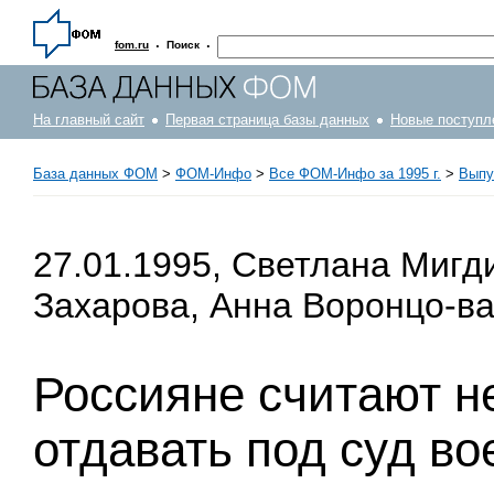
·
·
fom.ru
Поиск
На главный сайт
Первая страница базы данных
Новые поступл
База данных ФОМ
>
ФOM-Инфо
>
Все ФОМ-Инфо за 1995 г.
>
Выпус
27.01.1995, Светлана Мигд
Захарова, Анна Воронцо-ва
Россияне считают 
отдавать под суд в