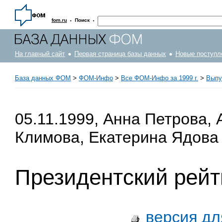
·
·
fom.ru
Поиск
На главный сайт
Первая страница базы данных
Новые поступл
База данных ФОМ
>
ФOM-Инфо
>
Все ФОМ-Инфо за 1999 г.
>
Выпус
05.11.1999, Анна Петрова,
Климова, Екатерина Ядова
Президентский рейт
версия дл