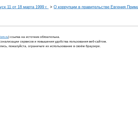
ск 11 от 18 марта 1999 г.
>
О коррупции в правительстве Евгения Прим
fom.ru
) ссылка на источник обязательна.
онализации сервисов и повышения удобства пользования веб-сайтом.
ись, пожалуйста, ограничьте их использование в своём браузере.