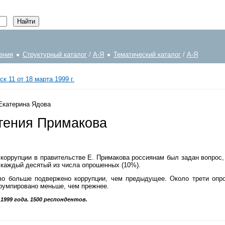
ения
Структурный каталог
/
А-Я
Тематический каталог
/
А-Я
к 11 от 18 марта 1999 г.
 Екатерина Ядова
вгения Примакова
оррупции в правительстве Е. Примакова россиянам был задан вопрос,
и каждый десятый из числа опрошенных (10%).
тво больше подвержено коррупции, чем предыдущее. Около трети опр
ррумпировано меньше, чем прежнее.
1999 года. 1500 респондентов.