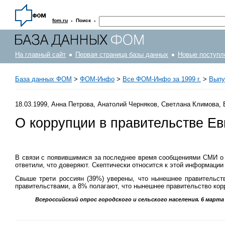
·
·
fom.ru
Поиск
На главный сайт
Первая страница базы данных
Новые поступл
База данных ФОМ
>
ФOM-Инфо
>
Все ФОМ-Инфо за 1999 г.
>
Выпус
18.03.1999, Анна Петрова, Анатолий Черняков, Светлана Климова,
О коррупции в правительстве Е
В связи с появившимися за последнее время сообщениями СМИ о к
ответили, что доверяют. Скептически относится к этой информаци
Свыше трети россиян (39%) уверены, что нынешнее правительс
правительствами, а 8% полагают, что нынешнее правительство ко
Всероссийский опрос городского и сельского населения. 6 марта 