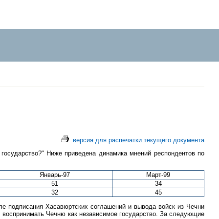
версия для распечатки текущего документа
е государство?" Ниже приведена динамика мнений респондентов по
Январь-97
Март-99
51
34
32
45
ле подписания Хасавюртских соглашений и вывода войск из Чечни
ал воспринимать Чечню как независимое государство. За следующие