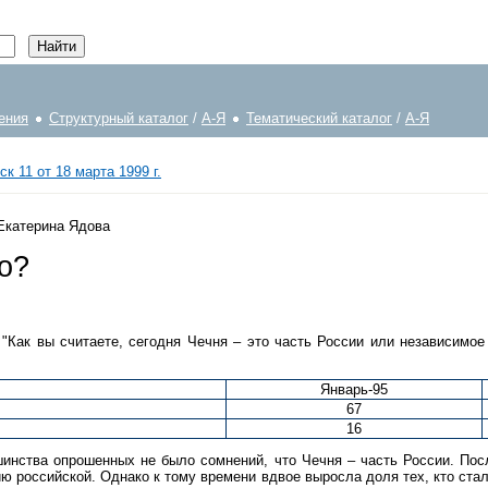
ения
Структурный каталог
/
А-Я
Тематический каталог
/
А-Я
к 11 от 18 марта 1999 г.
 Екатерина Ядова
о?
 "Как вы считаете, сегодня Чечня – это часть России или независимо
Январь-95
67
16
шинства опрошенных не было сомнений, что Чечня – часть России. Пос
ю российской. Однако к тому времени вдвое выросла доля тех, кто ст