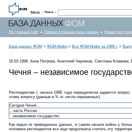
·
·
fom.ru
Поиск
На главный сайт
Первая страница базы данных
Новые поступл
База данных ФОМ
>
ФOM-Инфо
>
Все ФОМ-Инфо за 1999 г.
>
Выпус
18.03.1999, Анна Петрова, Анатолий Черняков, Светлана Климова,
Чечня – независимое государств
Респондентам с начала 1995 года периодически задается вопрос:
этому вопросу (данные в % от числа опрошенных):
Сегодня Чечня...
...часть России
...независимое государство
Как видно из приведенных данных, в самом начале войны у боль
половина респондентов все еще продолжала считать эту территори