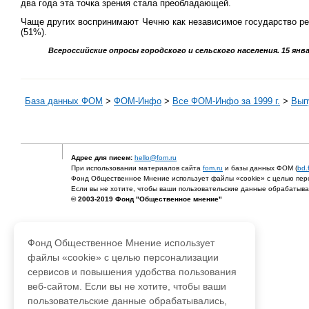
два года эта точка зрения стала преобладающей.
Чаще других воспринимают Чечню как независимое государство респ
(51%).
Всероссийские опросы городского и сельского населения. 15 январ
База данных ФОМ
>
ФOM-Инфо
>
Все ФОМ-Инфо за 1999 г.
>
Выпу
Адрес для писем:
hello@fom.ru
При использовании материалов сайта
fom.ru
и базы данных ФОМ (
bd.
Фонд Общественное Мнение использует файлы «cookie» с целью перс
Если вы не хотите, чтобы ваши пользовательские данные обрабатывал
© 2003-2019 Фонд "Общественное мнение"
Фонд Общественное Мнение использует
файлы «cookie» с целью персонализации
сервисов и повышения удобства пользования
веб-сайтом. Если вы не хотите, чтобы ваши
пользовательские данные обрабатывались,