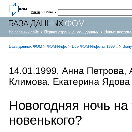
·
·
fom.ru
Поиск
На главный сайт
Первая страница базы данных
Новые поступл
База данных ФОМ
>
ФOM-Инфо
>
Все ФОМ-Инфо за 1999 г.
>
Выпус
14.01.1999, Анна Петрова,
Климова, Екатерина Ядова
Новогодняя ночь на
новенького?